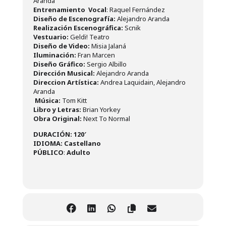
Aranda
Entrenamiento Vocal
:
Raquel Fernández
Diseño de Escenografía:
Alejandro Aranda
Realización Escenográfica:
Scnik
Vestuario:
Geldi! Teatro
Diseño de Video:
Misia Jalaná
Iluminación:
Fran Marcen
Diseño Gráfico:
Sergio Albillo
Dirección Musical:
Alejandro Aranda
Direccion Artística:
Andrea Laquidain, Alejandro
Aranda
Música:
Tom Kitt
Libro y Letras:
Brian Yorkey
Obra Original:
Next To Normal
DURACIÓN: 120′
IDIOMA: Castellano
PÚBLICO
:
A
dulto