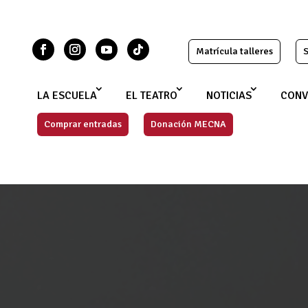
Matrícula talleres
S
LA ESCUELA
EL TEATRO
NOTICIAS
CONV
Comprar entradas
Donación MECNA