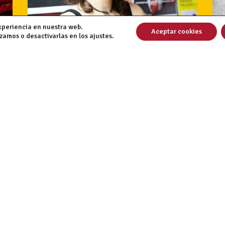
xperiencia en nuestra web.
Aceptar cookies
amos o desactivarlas en los ajustes.
Taller de interpretación ante la
cámara
|
30/07/2026
|
En este taller de iniciación a la
interpretación ante cámara se
abordarán las herramientas y
conceptos fundamentales para
desenvolverse con naturalidad en la
práctica audiovisual.