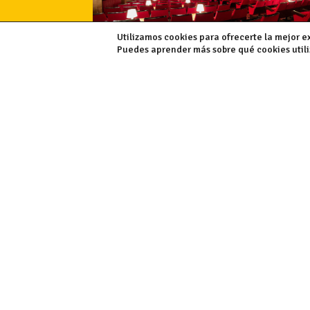
Utilizamos cookies para ofrecerte la mejor e
Puedes aprender más sobre qué cookies utiliz
Oferta de Empleo – Área de
Comunicación y Redes Sociales
|
31/07/2026
En la Escuela Navarra de Teatro /
Nafarroako Antzerki Eskola
(ENTNAE), Centro Integral para las
Artes Escénicas / Arte
Eszenikoetarako Zentro Integrala,
buscamos incorporar a nuestro equipo
una persona para el área de
Comunicación y Redes Sociales.