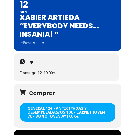
12
ABR
XABIER ARTIEDA
“EVERYBODY NEEDS…
INSANIA! ”
Público
Adulto
▼
Domingo 12, 19:00h
Comprar
GENERAL 12€ - ANTICIPADAS Y
DESEMPLEADAS/OS 10€ - CARNET JOVEN
7€ - BONO JOVEN AYTO. 6€