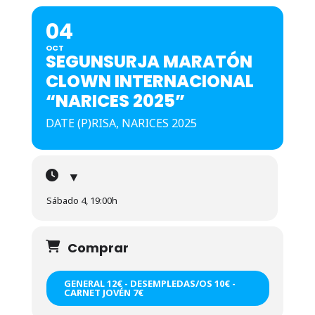
04
OCT
SEGUNSURJA MARATÓN
CLOWN INTERNACIONAL
“NARICES 2025”
DATE (P)RISA, NARICES 2025
▼
Sábado 4, 19:00h
Comprar
GENERAL 12€ - DESEMPLEDAS/OS 10€ -
CARNET JOVÉN 7€