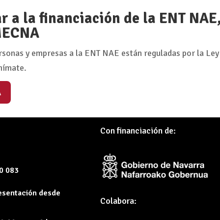
 a la financiación de la ENT NAE
 MECNA
rsonas y empresas a la ENT NAE están reguladas por la Ley
nímate.
A
Con financiación de:
60 083
resentación desde
Colabora: