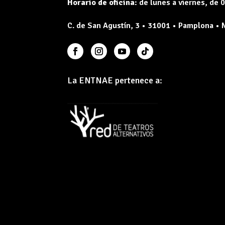
Horario de oficina:
de lunes a viernes, de 0
C. de San Agustín, 3 • 31001 • Pamplona • 
La ENTNAE pertenece a: