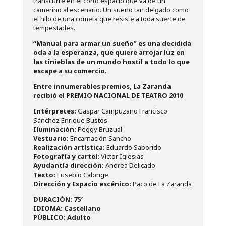
transcurre en el corto espacio que va de un
camerino al escenario. Un sueño tan delgado como
el hilo de una cometa que resiste a toda suerte de
tempestades.
“Manual para armar un sueño” es una decidida
oda a la esperanza, que quiere arrojar luz en
las tinieblas de un mundo hostil a todo lo que
escape a su comercio.
Entre innumerables premios, La Zaranda
recibió el PREMIO NACIONAL DE TEATRO 2010
Intérpretes:
Gaspar Campuzano Francisco
Sánchez Enrique Bustos
Iluminación:
Peggy Bruzual
Vestuario:
Encarnación Sancho
Realización artística:
Eduardo Saborido
Fotografía y cartel
:
Víctor Iglesias
Ayudantía dirección:
Andrea Delicado
Texto:
Eusebio Calonge
Dirección y Espacio escénico:
Paco de La Zaranda
D
URACIÓN: 75′
IDIOMA: Castellano
PÚBLICO: Adulto