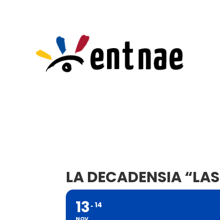
LA DECADENSIA “LA
13
14
NOV