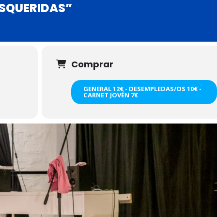
ESQUERIDAS”
Comprar
GENERAL 12€ - DESEMPLEDAS/OS 10€ -
CARNET JOVÉN 7€