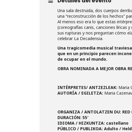
Detalles del evento
Una sala destruida, dos cuerpos derriba
una “reconstrucción de los hechos” pa
Al menos eso era lo que estas intérpr
(coreografías canis, canciones líricas 
sus rupturas y nos preguntan cómo ela
celebrar La Decadensia.
Una tragicomedia musical traviesa
que en un principio parecen incon
de ocupar en el mundo.
OBRA NOMINADA A MEJOR OBRA RE
INTÉRPRETES/ ANTZEZLEAK:
Maria C
AUTORÍA / EGILETZA:
Maria Cazenav
ORGANIZA / ANTOLATZEN DU: RED
DURACIÓN: 55′
IDIOMA / HIZKUNTZA: castellano
PÚBLICO / PUBLIKOA: Adulto / Hel