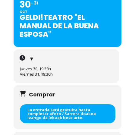
30
31
OCT
GELDI!TEATRO "EL
MANUAL DE LA BUENA
ESPOSA"
▼
Jueves 30, 19:30h
Viernes 31, 19:30h
Comprar
La entrada será gratuita hasta
completar aforo / Sarrera doakoa
izango da lekuak bete arte.