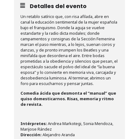
Detalles del evento
Un retablo satírico que, con risa afilada, abre en
canal la educación sentimental de la mujer española
bajo el franquismo. Donde la aguja se vuelve
estandarte y la radio dicta modales; donde
campamentos y consignas de la Sección Femenina
marcan el paso mientras, a lo lejos, suenan coros y
danzas, y de pronto irrumpen los Beatles y una
minifalda que desordena el aire. Entre bodas
prometidas a la obediencia y silencios que pesan, el
espectáculo sacude el polvo del ideal de “la buena
esposa” y lo convierte en memoria viva, carcajada y
desobediencia luminosa. Al terminar, abrimos un
foro para escucharnos y pensar juntas.
Comedia ácida que desmonta el “manual” que
quiso domesticarnos. Risas, memoria y ritmo
de revista.
Intérpretes:
Andrea Markotegi, Sonia Mendoza,
Marijose Rández
Dirección:
Alejandro Aranda