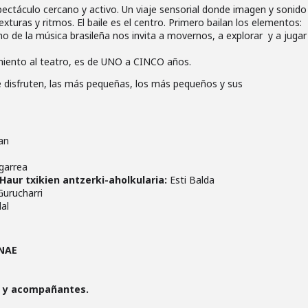
ectáculo cercano y activo. Un viaje sensorial donde imagen y sonido
exturas y ritmos. El baile es el centro. Primero bailan los elementos:
itmo de la música brasileña nos invita a movernos, a explorar y a jugar
miento al teatro, es de UNO a CINCO años.
e disfruten, las más pequeñas, los más pequeños y sus
an
garrea
Haur txikien antzerki-aholkularia:
Esti Balda
urucharri
al
NAE
s y acompañantes.