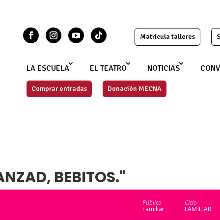
Matrícula talleres
S
LA ESCUELA
EL TEATRO
NOTICIAS
CONV
Comprar entradas
Donación MECNA
NZAD, BEBITOS."
Público
Ciclo
Familiar
FAMILIAR