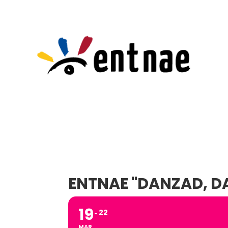
ENTNAE "DANZAD, DA
19
22
MAR