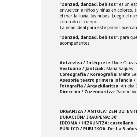
“Danzad, danzad, bebitos”
es un esp
envuelven a niños y niñas en colores, t
el mar, la lluvia, las nubes. Luego el r
con todo el cuerpo.
La edad ideal para este primer acerca
“Danzad, danzad, bebitos”
, para qu
acompañantes.
Antzezlea / Intérprete
: Uxue Olazar
Vestuario / Jantziak:
María Sagüés
Coreografía / Koreografia:
Maite Le
Asesoría teatro primera infancia / 
Fotografía / Argazkilaritza:
Amelia G
Dirección / Zuzendaritza:
Ramón Vid
ORGANIZA / ANTOLATZEN DU: ENT
DURACIÓN/ IRAUPENA: 30′
IDIOMA / HIZKUNTZA: castellano
PÚBLICO / PUBLIKOA: De 1 a 5 año