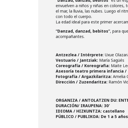
“Danzad, danzad, bebitos”
es un esp
envuelven a niños y niñas en colores, t
el mar, la lluvia, las nubes. Luego el r
con todo el cuerpo.
La edad ideal para este primer acerca
“Danzad, danzad, bebitos”
, para qu
acompañantes.
Antzezlea / Intérprete
: Uxue Olazar
Vestuario / Jantziak:
María Sagüés
Coreografía / Koreografia:
Maite Le
Asesoría teatro primera infancia / 
Fotografía / Argazkilaritza:
Amelia G
Dirección / Zuzendaritza:
Ramón Vid
ORGANIZA / ANTOLATZEN DU: ENT
DURACIÓN/ IRAUPENA: 30′
IDIOMA / HIZKUNTZA: castellano
PÚBLICO / PUBLIKOA: De 1 a 5 año