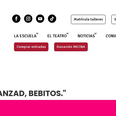
Matrícula talleres
S
LA ESCUELA
EL TEATRO
NOTICIAS
CONV
Comprar entradas
Donación MECNA
NZAD, BEBITOS."