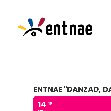
ENTNAE "DANZAD, DA
14
15
FEB