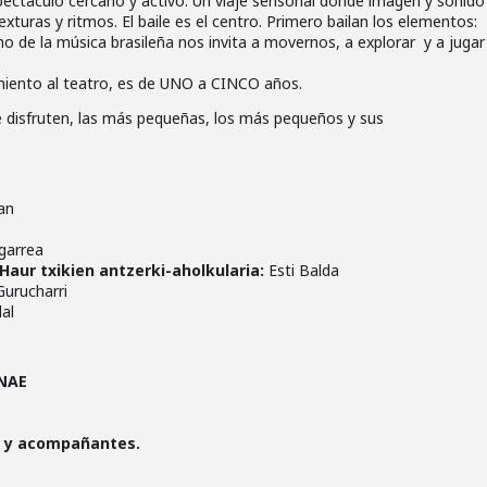
ectáculo cercano y activo. Un viaje sensorial donde imagen y sonido
exturas y ritmos. El baile es el centro. Primero bailan los elementos:
itmo de la música brasileña nos invita a movernos, a explorar y a jugar
miento al teatro, es de UNO a CINCO años.
e disfruten, las más pequeñas, los más pequeños y sus
an
garrea
Haur txikien antzerki-aholkularia:
Esti Balda
urucharri
al
NAE
s y acompañantes.