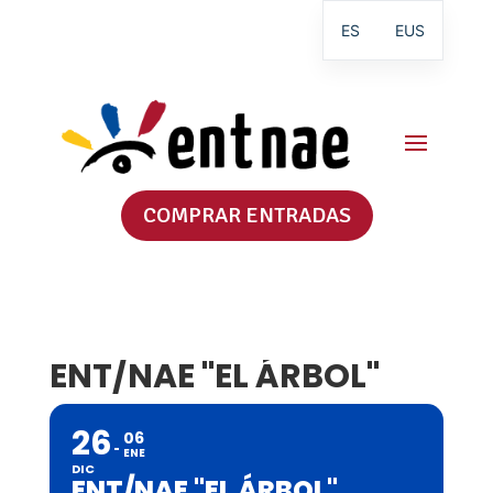
ES
EUS
COMPRAR ENTRADAS
ENT/NAE "EL ÁRBOL"
26
06
ENE
DIC
ENT/NAE "EL ÁRBOL"