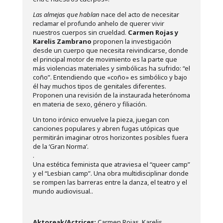
Las almejas que hablan
nace del acto de necesitar
reclamar el profundo anhelo de querer vivir
nuestros cuerpos sin crueldad.
Carmen Rojas y
Karelis Zambrano
proponen la investigación
desde un cuerpo que necesita reivindicarse, donde
el principal motor de movimiento es la parte que
más violencias materiales y simbólicas ha sufrido: “el
coño”. Entendiendo que «coño» es simbólico y bajo
él hay muchos tipos de genitales diferentes.
Proponen una revisión de la instaurada heterónoma
en materia de sexo, género y filiación.
Un tono irónico envuelve la pieza, juegan con
canciones populares y abren fugas utópicas que
permitirán imaginar otros horizontes posibles fuera
de la ‘Gran Norma’.
.
Una estética feminista que atraviesa el “queer camp”
y el “Lesbian camp”. Una obra multidisciplinar donde
se rompen las barreras entre la danza, el teatro y el
mundo audiovisual..
Aktoreak/Actrices:
Carmen Rojas, Karelis