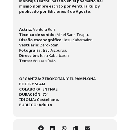
Montaje teatral basado en el poemario del
mismo nombre escrito por Ventura Ruiz y
publicado por Ediciones 4 de Agosto.
Actriz:
Ventura Ruiz.
Técnico de sonido:
Mikel Sanz Tirapu.
Diseño escenográfico:
Iosu Kabarbaien.
Vestuario
: Zerokotan.
Fotografía:
Irati Aizpurua.
Dirección:
Iosu Kabarbaien.
Texto:
Ventura Ruiz.
ORGANIZA: ZEROKOTAN Y EL PAMPLONA
POETRY SLAM
COLABORA: ENTNAE
DURACIÓN: 70′
IDIOMA: Castellano.
PÚBLICO: Adulto