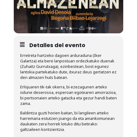
Detalles del evento
Erretreta hartzeko dagoen arduraduna (Iker
Galartza) eta bere lanpostuan ordezkatuko duenak
(Zuhaitz Gurrutxaga), ezinbestean, bost egunez
lantokia partekatuko dute, itxuraz deus gertatzen ez
den almazen huts batean.
Erlojuaren tik-tak okerra, bi ezezagunen arteko
isilune deserosoa, esperoan egotearen amorrazioa,
bi pertsonaien arteko gatazka eta gezur handi baten
zama.
Baldintza guzti horien baitan, bi langileen arteko
harremana estutzen joango da eta amankomunean
daukaten zera horrek lotuko ditu betirako:
galtzaileen kontzientzia.