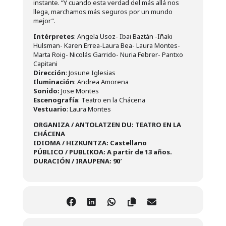
instante. “Y cuando esta verdad del más allá nos
llega, marchamos más seguros por un mundo
mejor”.
Intérpretes
: Angela Usoz- Ibai Baztán -Iñaki
Hulsman- Karen Errea-Laura Bea- Laura Montes-
Marta Roig- Nicolás Garrido- Nuria Febrer- Pantxo
Capitani
Dirección
: Josune Iglesias
Iluminación
: Andrea Amorena
Sonido:
Jose Montes
Escenografía
: Teatro en la Chácena
Vestuario
: Laura Montes
ORGANIZA / ANTOLATZEN DU: TEATRO EN LA
CHÁCENA
IDIOMA / HIZKUNTZA: Castellano
PÚBLICO / PUBLIKOA: A partir de 13 años.
DURACIÓN / IRAUPENA: 90′