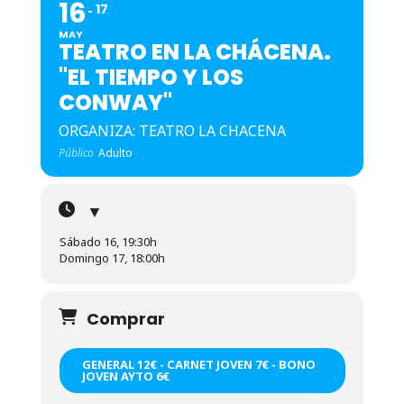
16
17
MAY
TEATRO EN LA CHÁCENA.
"EL TIEMPO Y LOS
CONWAY"
ORGANIZA: TEATRO LA CHACENA
Público
Adulto
▼
Sábado 16, 19:30h
Domingo 17, 18:00h
Comprar
GENERAL 12€ - CARNET JOVEN 7€ - BONO
JOVEN AYTO 6€