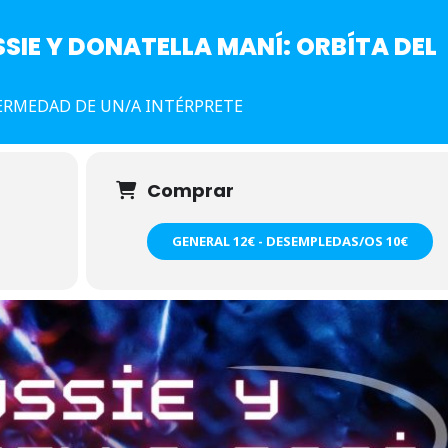
SSIE Y DONATELLA MANÍ: ORBÍTA DEL
ERMEDAD DE UN/A INTÉRPRETE
Comprar
GENERAL 12€ - DESEMPLEDAS/OS 10€