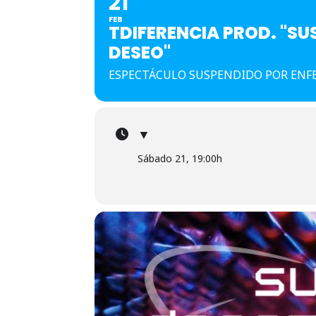
21
FEB
TDIFERENCIA PROD. "SU
DESEO"
ESPECTÁCULO SUSPENDIDO POR ENF
▼
Sábado 21, 19:00h