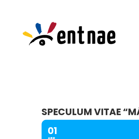
SPECULUM VITAE “M
01
ABR