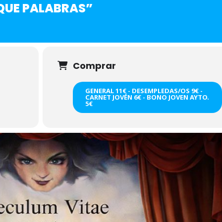
QUE PALABRAS”
Comprar
GENERAL 11€ - DESEMPLEDAS/OS 9€ -
CARNET JOVÉN 6€ - BONO JOVEN AYTO.
5€