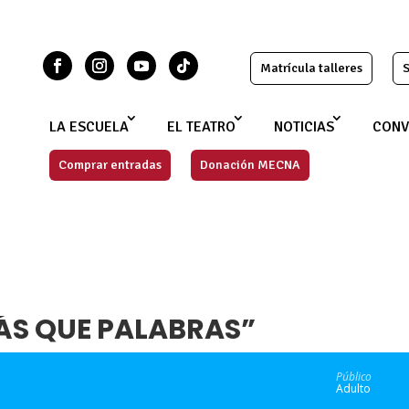
Matrícula talleres
S
LA ESCUELA
EL TEATRO
NOTICIAS
CONV
Comprar entradas
Donación MECNA
ÁS QUE PALABRAS”
Público
Adulto