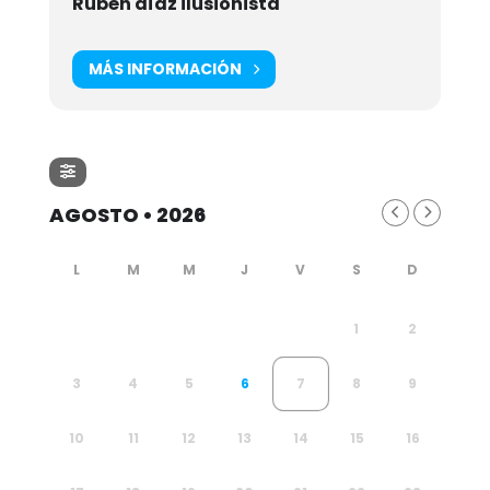
Rubén díaz ilusionista
MÁS INFORMACIÓN
AGOSTO • 2026
1
2
3
4
5
6
7
8
9
10
11
12
13
14
15
16