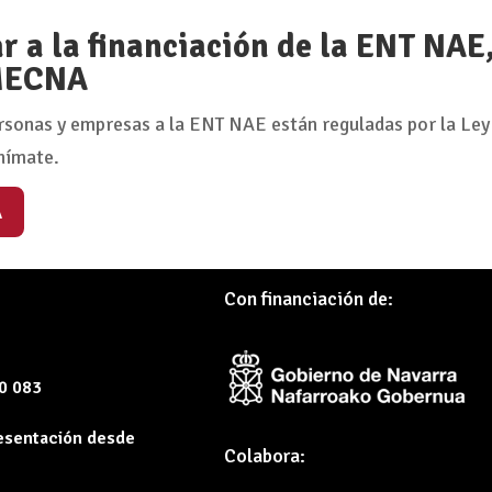
 a la financiación de la ENT NAE
 MECNA
rsonas y empresas a la ENT NAE están reguladas por la Ley
nímate.
A
Con financiación de:
60 083
resentación desde
Colabora: