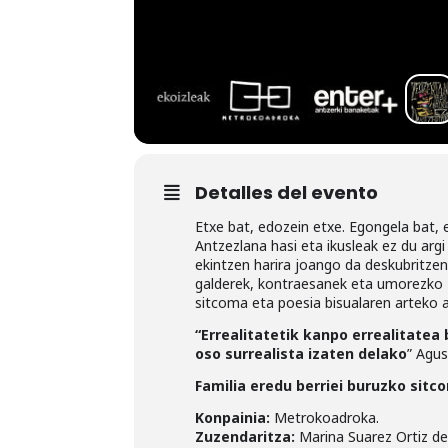
Detalles del evento
Etxe bat, edozein etxe. Egongela bat, e
Antzezlana hasi eta ikusleak ez du arg
ekintzen harira joango da deskubritzen
galderek, kontraesanek eta umorezko zi
sitcoma eta poesia bisualaren arteko
“Errealitatetik kanpo errealitatea 
oso surrealista izaten delako
” Agus
Familia eredu berriei buruzko sitc
Konpainia:
Metrokoadroka.
Zuzendaritza:
Marina Suarez Ortiz de 