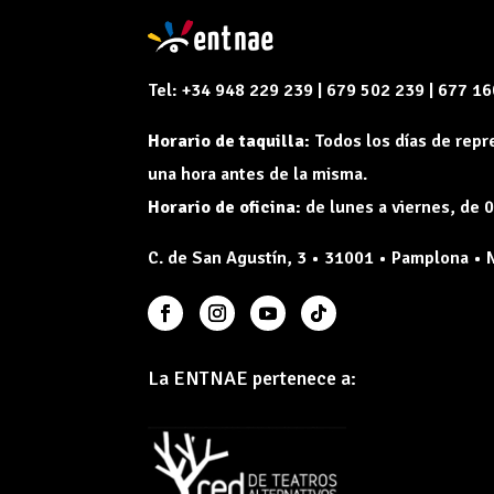
Tel: +34 948 229 239 | 679 502 239 | 677 1
Horario de taquilla:
Todos los días de rep
una hora antes de la misma.
Horario de oficina:
de lunes a viernes, de 0
C. de San Agustín, 3 • 31001 • Pamplona • 
La ENTNAE pertenece a: