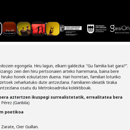
dozein egongela. Hiru lagun, elkarri galdezka: “Gu familia bat gara?”.
i izango zein den hiru pertsonaien arteko harremana, baina bere
 hiruko honek ezkutatzen duena. Hari horretan, familiari loturiko
rtoek zeharkatuko dute antzezlana. Familiaren ideiatik tiraka
 antzezlana osatu du Metrokoadroka kolektiboak.
bera aztertzen ikuspegi surrealistetatik, errealitatea bera
 Pérez (Ganbila)
om poetikoa
Zarate, Oier Guillan.