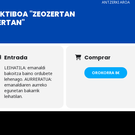
ANTZERKI AROA
KTIBOA "ZEOZERTAN
ZERTAN"
Entrada
Comprar
LEIHATILA: emanaldi
OROKORRA 8€
bakoitza baino ordubete
lehenago. AURRERATUA:
emanaldiaren aurreko
egunetan bakarrik
leihatilan.