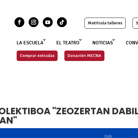
Matrícula talleres
S
LA ESCUELA
EL TEATRO
NOTICIAS
CONV
Comprar entradas
Donación MECNA
LEKTIBOA "ZEOZERTAN DABI
TAN"
Ciclo