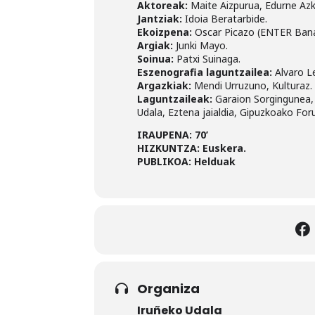
Aktoreak:
Maite Aizpurua, Edurne Azka
Jantziak:
Idoia Beratarbide.
Ekoizpena:
Oscar Picazo (ENTER Bana
Argiak:
Junki Mayo.
Soinua:
Patxi Suinaga.
Eszenografia laguntzailea:
Alvaro L
Argazkiak:
Mendi Urruzuno, Kulturaz.
Laguntzaileak:
Garaion Sorgingunea, 
Udala, Eztena jaialdia, Gipuzkoako Foru
IRAUPENA: 70’
HIZKUNTZA: Euskera.
PUBLIKOA: Helduak
Organiza
Iruñeko Udala