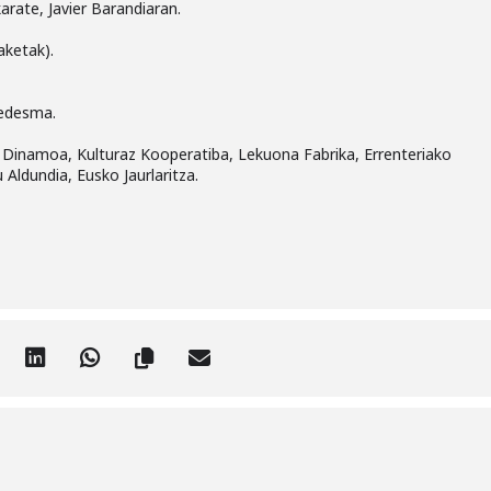
rate, Javier Barandiaran.
ketak).
edesma.
Dinamoa, Kulturaz Kooperatiba, Lekuona Fabrika, Errenteriako
 Aldundia, Eusko Jaurlaritza.