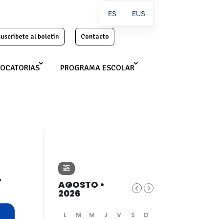
ES
EUS
uscríbete al boletín
Contacto
OCATORIAS
PROGRAMA ESCOLAR
L
AGOSTO •
2026