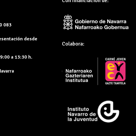
Con financiación de:
60 083
resentación desde
Colabora:
9:00 a 13:30 h.
Navarra