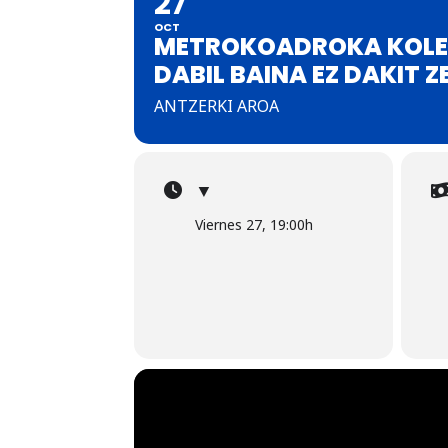
27
OCT
METROKOADROKA KOLE
DABIL BAINA EZ DAKIT 
ANTZERKI AROA
▼
Viernes 27, 19:00h