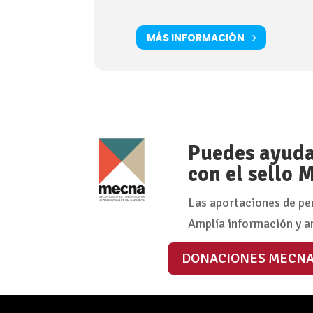
MÁS INFORMACIÓN
Puedes ayudar
con el sello
Las aportaciones de pe
Amplía información y a
DONACIONES MECN