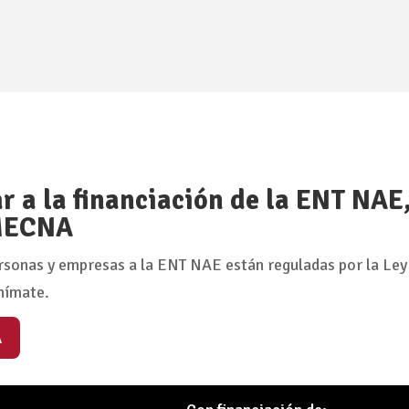
 a la financiación de la ENT NAE
 MECNA
rsonas y empresas a la ENT NAE están reguladas por la Ley
nímate.
A