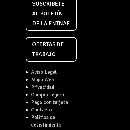
SUSCRÍBETE
AL BOLETÍN
DE LA ENTNAE
OFERTAS DE
TRABAJO
Aviso Legal
Mapa Web
Privacidad
Compra segura
Pago con tarjeta
Contacto
Política de
desistimiento