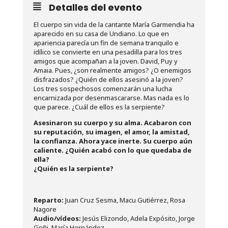
Detalles del evento
El cuerpo sin vida de la cantante María Garmendia ha
aparecido en su casa de Undiano. Lo que en
apariencia parecía un fin de semana tranquilo e
idílico se convierte en una pesadilla para los tres
amigos que acompañan a la joven. David, Puy y
Amaia. Pues, ¿son realmente amigos? ¿O enemigos
disfrazados? ¿Quién de ellos asesinó a la joven?
Los tres sospechosos comenzarán una lucha
encarnizada por desenmascararse. Mas nada es lo
que parece. ¿Cuál de ellos es la serpiente?
Asesinaron su cuerpo y su alma. Acabaron con
su reputación, su imagen, el amor, la amistad,
la confianza. Ahora yace inerte. Su cuerpo aún
caliente. ¿Quién acabó con lo que quedaba de
ella?
¿Quién es la serpiente?
Reparto:
Juan Cruz Sesma, Macu Gutiérrez, Rosa
Nagore
Audio/vídeos:
Jesús Elizondo, Adela Expósito, Jorge
Goñi, María Hernández