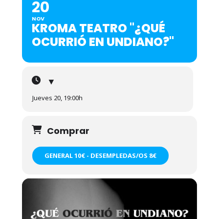
20
NOV
KROMA TEATRO "¿QUÉ
OCURRIÓ EN UNDIANO?"
▼
Jueves 20, 19:00h
Comprar
GENERAL 10€ - DESEMPLEDAS/OS 8€