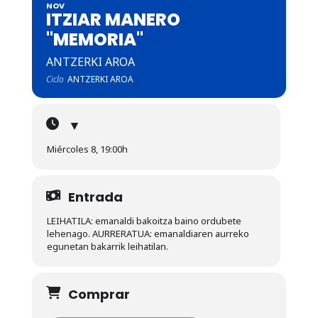
NOV
ITZIAR MANERO
"MEMORIA"
ANTZERKI AROA
Ciclo
ANTZERKI AROA
▼
Miércoles 8, 19:00h
Entrada
LEIHATILA: emanaldi bakoitza baino ordubete
lehenago. AURRERATUA: emanaldiaren aurreko
egunetan bakarrik leihatilan.
Comprar