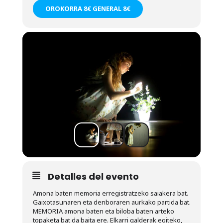
OROKORRA 8€ GENERAL 8€
Detalles del evento
Amona baten memoria erregistratzeko saiakera bat.
Gaixotasunaren eta denboraren aurkako partida bat.
MEMORIA amona baten eta biloba baten arteko
topaketa bat da baita ere. Elkarri galderak egiteko,