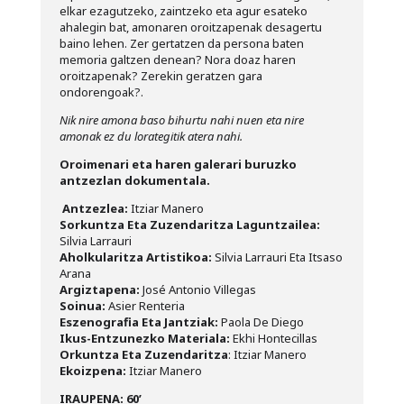
elkar ezagutzeko, zaintzeko eta agur esateko
ahalegin bat, amonaren oroitzapenak desagertu
baino lehen. Zer gertatzen da persona baten
memoria galtzen denean? Nora doaz haren
oroitzapenak? Zerekin geratzen gara
ondorengoak?.
Nik nire amona baso bihurtu nahi nuen eta nire
amonak ez du lorategitik atera nahi.
Oroimenari eta haren galerari buruzko
antzezlan dokumentala.
Antzezlea:
Itziar Manero
Sorkuntza Eta Zuzendaritza Laguntzailea:
Silvia Larrauri
Aholkularitza Artistikoa:
Silvia Larrauri Eta Itsaso
Arana
Argiztapena:
J
osé Antonio Villegas
Soinua:
Asier Renteria
Eszenografia Eta Jantziak:
Paola De Diego
Ikus-Entzunezko Materiala:
Ekhi Hontecillas
Orkuntza Eta Zuzendaritza
:
Itziar Manero
Ekoizpena:
I
tziar Manero
IRAUPENA
: 60’