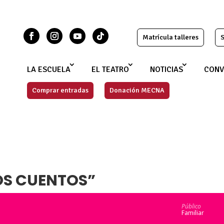
Matrícula talleres
S
LA ESCUELA
EL TEATRO
NOTICIAS
CONV
Comprar entradas
Donación MECNA
OS CUENTOS”
Público
Familiar