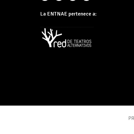
La ENTNAE pertenece a:
PR