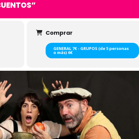
CUENTOS”
Comprar
GENERAL 7€ - GRUPOS (de 5 personas
o más) 6€