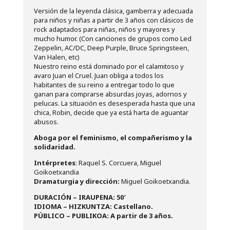
Versión de la leyenda clásica, gamberra y adecuada
para niños y niñas a partir de 3 años con clásicos de
rock adaptados para niñas, niños y mayores y
mucho humor. (Con canciones de grupos como Led
Zeppelin, AC/DC, Deep Purple, Bruce Springsteen,
Van Halen, etc)
Nuestro reino está dominado por el calamitoso y
avaro Juan el Cruel. Juan obliga a todos los
habitantes de su reino a entregar todo lo que
ganan para comprarse absurdas joyas, adornos y
pelucas. La situación es desesperada hasta que una
chica, Robin, decide que ya está harta de aguantar
abusos.
Aboga por el feminismo, el compañerismo y la
solidaridad.
Intérpretes
:
Raquel S. Corcuera, Miguel
Goikoetxandia
Dramaturgia y dirección:
Miguel Goikoetxandia
.
D
URACIÓN –
IRAUPENA: 50′
IDIOMA –
HIZKUNTZA: Castellano.
PÚBLICO –
PUBLIKOA: A partir de 3 años.