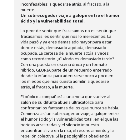
inconfesables: a quedarse atrás, al fracaso, a la
muerte.
Un sobrecogedor viaje a galope entre el humor
ácido y la vulnerabilidad total.
Lo peor de sentir que fracasamos no es sentir que
fracasamos: es sentir que nos lo merecemos. La
vida pasó y ya eres demasiado mayor para estar
donde estás, demasiado agotada, demasiado
ocupada. La certeza de la muerte actúa a veces
como recordatorio. ¿Cuándo es demasiado tarde?
Con una puesta en escena única y un formato
híbrido, GLORIA parte de un recuerdo enterrado
desde la infancia para adentrarse poco a poco en
los miedos que más cuesta admitir: a quedarse
atrás, al fracaso, a la muerte.
El público acompañará a una nieta que vuelve al
salón de su difunta abuela ultracatólica para
confrontar los fantasmas de los que nunca se habla.
Comienza así un sobrecogedor viaje, a galope entre
el humor ácido y la vulnerabilidad total, en el que las
heridas arrastradas y el silencio impuesto
encuentran alivio en la risa, el reconocimiento y la
rebelión colectiva. Si la paz significa obediencia,