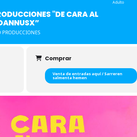
Adulto
ODUCCIONES "DE CARA AL
 DANNUSX”
O PRODUCCIONES
Comprar
Venta de entradas aquí / Sarreren
salmenta hemen