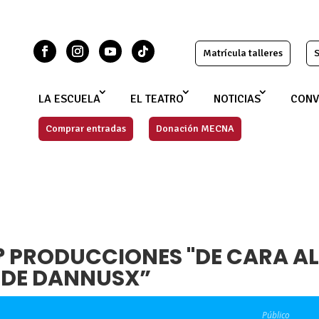
Matrícula talleres
S
LA ESCUELA
EL TEATRO
NOTICIAS
CONV
Comprar entradas
Donación MECNA
 PRODUCCIONES "DE CARA A
 DE DANNUSX”
Público