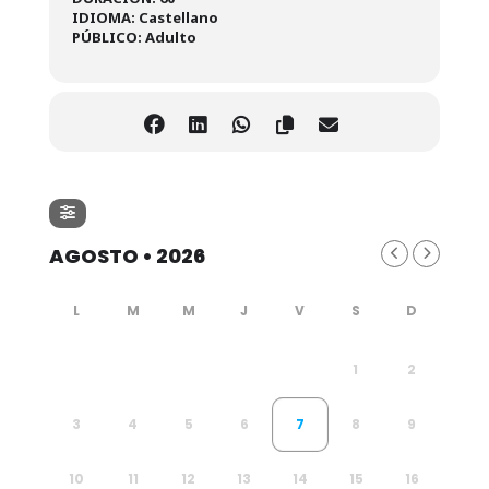
IDIOMA:
Castellano
PÚBLICO: Adulto
AGOSTO • 2026
1
2
3
4
5
6
7
8
9
10
11
12
13
14
15
16