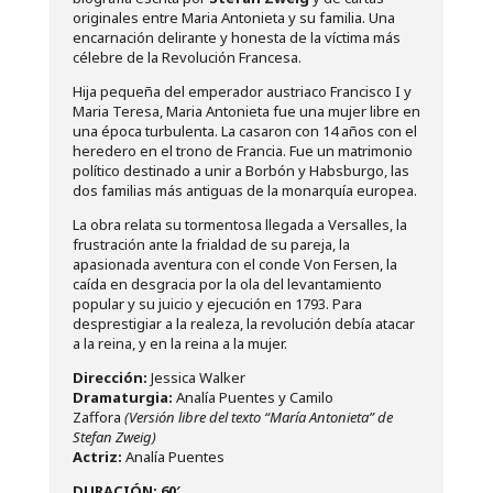
originales entre Maria Antonieta y su familia. Una
encarnación delirante y honesta de la víctima más
célebre de la Revolución Francesa.
Hija pequeña del emperador austriaco Francisco I y
Maria Teresa, Maria Antonieta fue una mujer libre en
una época turbulenta. La casaron con 14 años con el
heredero en el trono de Francia. Fue un matrimonio
político destinado a unir a Borbón y Habsburgo, las
dos familias más antiguas de la monarquía europea.
La obra relata su tormentosa llegada a Versalles, la
frustración ante la frialdad de su pareja, la
apasionada aventura con el conde Von Fersen, la
caída en desgracia por la ola del levantamiento
popular y su juicio y ejecución en 1793.
Para
desprestigiar a la realeza, la revolución debía atacar
a la reina, y en la reina a la mujer.
Dirección:
Jessica Walker
Dramaturgia:
Analía Puentes y Camilo
Zaffora
(Versión libre del texto “María Antonieta” de
Stefan Zweig)
Actriz:
Analía Puentes
DURACIÓN: 60′