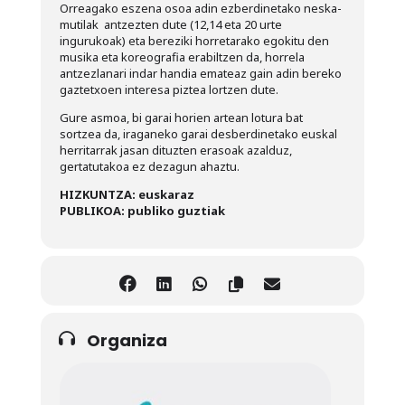
Orreagako eszena osoa adin ezberdinetako neska-
mutilak antzezten dute (12,14 eta 20 urte
ingurukoak) eta bereziki horretarako egokitu den
musika eta koreografia erabiltzen da, horrela
antzezlanari indar handia emateaz gain adin bereko
gaztetxoen interesa piztea lortzen dute.
Gure asmoa, bi garai horien artean lotura bat
sortzea da, iraganeko garai desberdinetako euskal
herritarrak jasan dituzten erasoak azalduz,
gertatutakoa ez dezagun ahaztu.
HIZKUNTZA: euskaraz
PUBLIKOA: publiko guztiak
Organiza