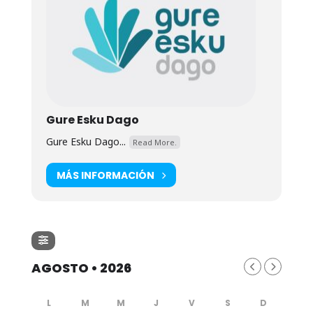
Gure Esku Dago
Gure Esku Dago...
Read More.
MÁS INFORMACIÓN
AGOSTO • 2026