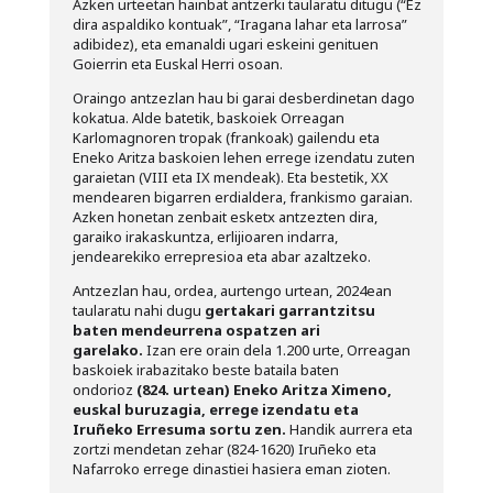
Azken urteetan hainbat antzerki taularatu ditugu (“Ez
dira aspaldiko kontuak”, “Iragana lahar eta larrosa”
adibidez), eta emanaldi ugari eskeini genituen
Goierrin eta Euskal Herri osoan.
Oraingo antzezlan hau bi garai desberdinetan dago
kokatua. Alde batetik, baskoiek Orreagan
Karlomagnoren tropak (frankoak) gailendu eta
Eneko Aritza baskoien lehen errege izendatu zuten
garaietan (VIII eta IX mendeak). Eta bestetik, XX
mendearen bigarren erdialdera, frankismo garaian.
Azken honetan zenbait esketx antzezten dira,
garaiko irakaskuntza, erlijioaren indarra,
jendearekiko errepresioa eta abar azaltzeko.
Antzezlan hau, ordea, aurtengo urtean, 2024ean
taularatu nahi dugu
gertakari garrantzitsu
baten mendeurrena ospatzen ari
garelako.
Izan ere orain dela 1.200 urte, Orreagan
baskoiek irabazitako beste bataila baten
ondorioz
(824. urtean) Eneko Aritza Ximeno,
euskal buruzagia, errege izendatu eta
Iruñeko Erresuma sortu zen.
Handik aurrera eta
zortzi mendetan zehar (824-1620) Iruñeko eta
Nafarroko errege dinastiei hasiera eman zioten.