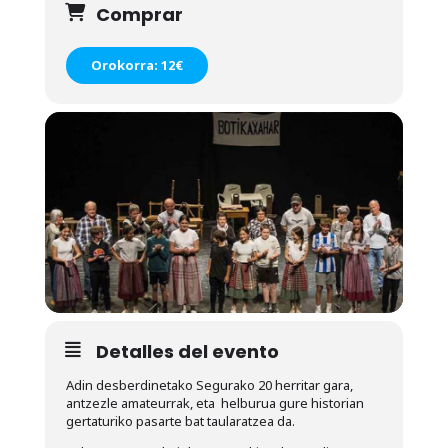
Comprar
Orokorra: 12€
Detalles del evento
Adin desberdinetako Segurako 20 herritar gara,
antzezle amateurrak, eta helburua gure historian
gertaturiko pasarte bat taularatzea da.