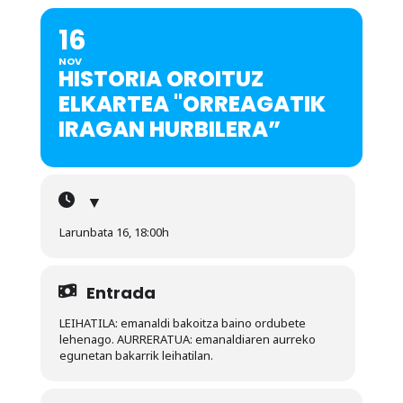
16
NOV
HISTORIA OROITUZ
ELKARTEA "ORREAGATIK
IRAGAN HURBILERA”
▼
Larunbata 16, 18:00h
Entrada
LEIHATILA: emanaldi bakoitza baino ordubete
lehenago. AURRERATUA: emanaldiaren aurreko
egunetan bakarrik leihatilan.