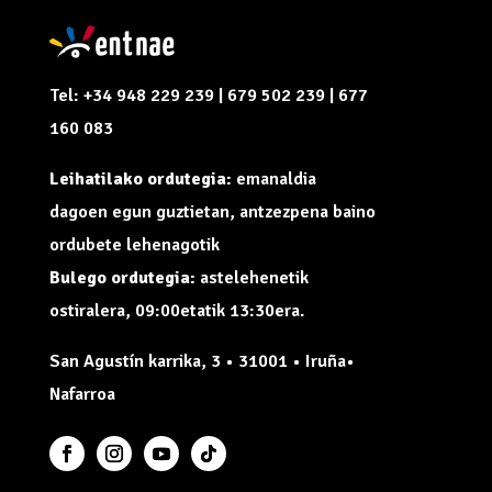
Tel: +34 948 229 239 | 679 502 239 | 677
160 083
Leihatilako ordutegia:
emanaldia
dagoen egun guztietan, antzezpena baino
ordubete lehenagotik
Bulego ordutegia:
astelehenetik
ostiralera, 09:00etatik 13:30era.
San Agustín karrika, 3 • 31001 • Iruña•
Nafarroa