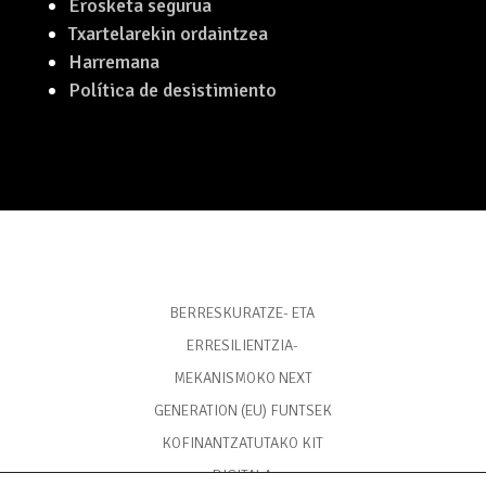
Erosketa segurua
Txartelarekin ordaintzea
Harremana
Política de desistimiento
BERRESKURATZE- ETA
ERRESILIENTZIA-
MEKANISMOKO NEXT
GENERATION (EU) FUNTSEK
KOFINANTZATUTAKO KIT
DIGITALA