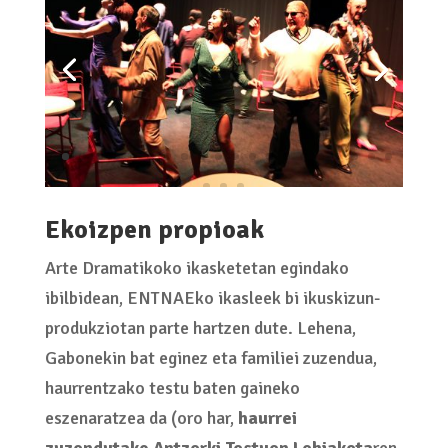
Ekoizpen propioak
Arte Dramatikoko ikasketetan egindako
ibilbidean, ENTNAEko ikasleek bi ikuskizun-
produkziotan parte hartzen dute. Lehena,
Gabonekin bat eginez eta familiei zuzendua,
haurrentzako testu baten gaineko
eszenaratzea da (oro har,
haurrei