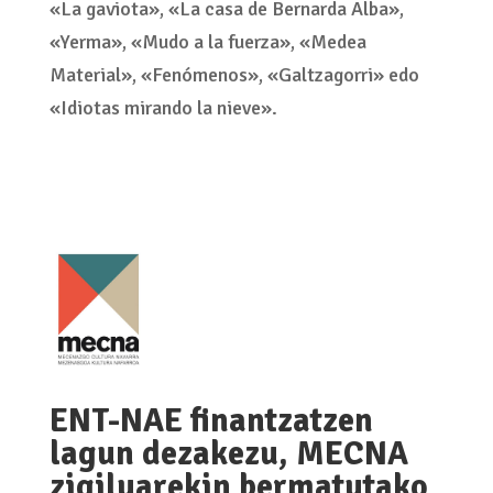
«La gaviota», «La casa de Bernarda Alba»,
«Yerma», «Mudo a la fuerza», «Medea
Material», «Fenómenos», «Galtzagorri» edo
«Idiotas mirando la nieve».
ENT-NAE finantzatzen
lagun dezakezu, MECNA
zigiluarekin bermatutako