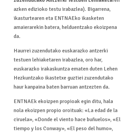
zuzendutako Antzerki Testuen Lehiaketa
ren
azken edizioko testu irabazlea). Bigarrena,
ikasturtearen eta ENTNAEko ikasketen
amaierarekin batera, helduentzako ekoizpena
da.
Haurrei zuzendutako euskarazko antzerki
testuen lehiaketaren irabazlea, oro har,
euskarazko irakaskuntza ematen duten Lehen
Hezkuntzako ikastetxe guztiei zuzendutako
haur kanpaina baten barruan antzezten da.
ENTNAEk ekoizpen propioak egin ditu, hala
nola ekoizpen propio oroituak: «La edad de la
ciruela», «Donde el viento hace buñuelos», «El
tiempo y los Conway», «El peso del humo»,