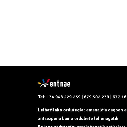
Tel: +34 948 229 239 | 679 502 239 | 677 1
Leihatilako ordutegia:
emanaldia dagoen e
antzezpena baino ordubete lehenagotik
Bulego ordutegia:
astelehenetik ostiralera