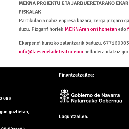
MEKNA PROIEKTU ETA JARDUERETARAKO EKARP
FISKALAK
Partikularra nahiz enpresa bazara, zerga pizgarri 
duzu. Pizgarri horiek
MEKNAren orri honetan
edo
f
Ekarpenei buruzko zalantzarik baduzu, 677160083
info@laescueladeteatro.com
helbidera idatziz gur
Finantzatzailea:
60 083
gun guztietan,
Laguntzailea:
, 09:00etatik