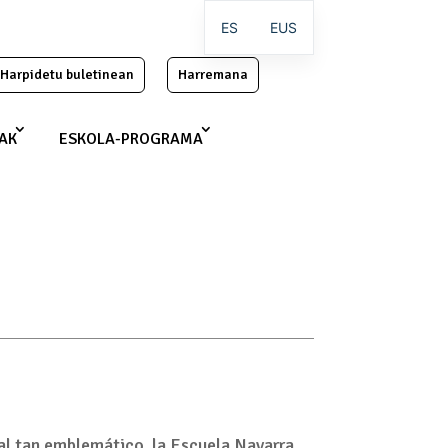
ES
EUS
Harpidetu buletinean
Harremana
IAK
ESKOLA-PROGRAMA
ral tan emblemático, la Escuela Navarra