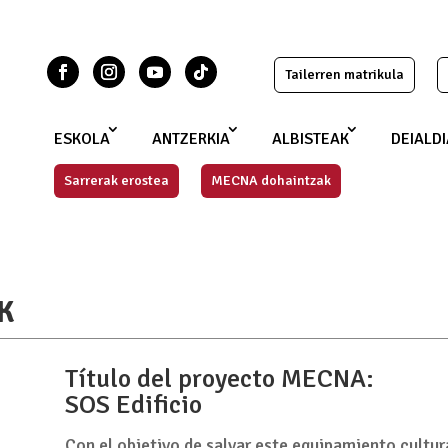
Tailerren matrikula
ESKOLA
ANTZERKIA
ALBISTEAK
DEIALD
Sarrerak erostea
MECNA dohaintzak
K
Título del proyecto MECNA:
SOS Edificio
Con el objetivo de salvar este equipamiento cultu