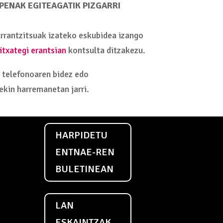
ENAK EGITEAGATIK PIZGARRI
garrantzitsuak izateko eskubidea izango
itxategi erantsian
kontsulta ditzakezu.
 telefonoaren bidez edo
ekin harremanetan jarri.
HARPIDETU
ENTNAE-REN
BULETINEAN
LAN
ESKAINTZAK