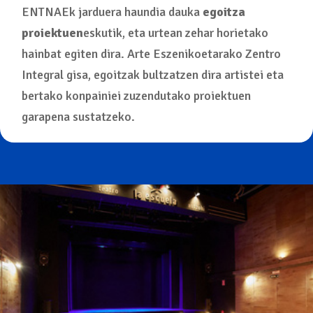
ENTNAEk jarduera haundia dauka
egoitza
proiektuen
eskutik, eta urtean zehar horietako
hainbat egiten dira. Arte Eszenikoetarako Zentro
Integral gisa, egoitzak bultzatzen dira artistei eta
bertako konpainiei zuzendutako proiektuen
garapena sustatzeko.