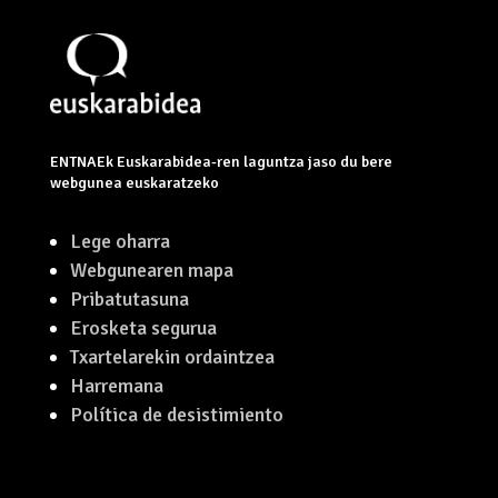
ENTNAEk Euskarabidea-ren laguntza jaso du bere
webgunea euskaratzeko
Lege oharra
Webgunearen mapa
Pribatutasuna
Erosketa segurua
Txartelarekin ordaintzea
Harremana
Política de desistimiento