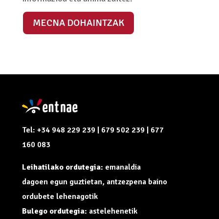
MECNA DOHAINTZAK
Tel: +34 948 229 239 | 679 502 239 | 677
160 083
Leihatilako ordutegia:
emanaldia
dagoen egun guztietan, antzezpena baino
ordubete lehenagotik
Bulego ordutegia:
astelehenetik