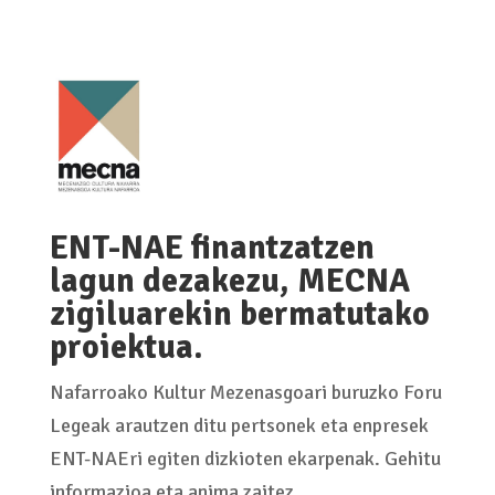
ENT-NAE finantzatzen
lagun dezakezu, MECNA
zigiluarekin bermatutako
proiektua.
Nafarroako Kultur Mezenasgoari buruzko Foru
Legeak arautzen ditu pertsonek eta enpresek
ENT-NAEri egiten dizkioten ekarpenak. Gehitu
informazioa eta anima zaitez.