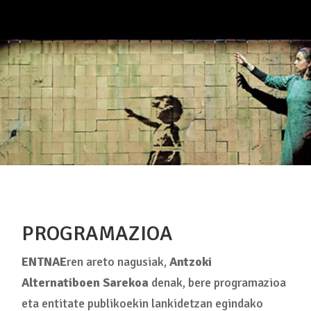
PROGRAMAZIOA
ENTNAE
ren areto nagusiak,
Antzoki
Alternatiboen Sarekoa
denak, bere programazioa
eta entitate publikoekin lankidetzan egindako