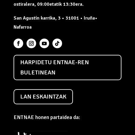
ostiralera, 09:00etatik 13:30era.
San Agustín karrika, 3 • 31001 • Iruña•
Nafarroa
HARPIDETU ENTNAE-REN
BULETINEAN
LAN ESKAINTZAK
ENTNAE honen partaidea da: