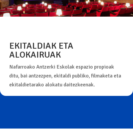
EKITALDIAK ETA
ALOKAIRUAK
Nafarroako Antzerki Eskolak espazio propioak
ditu, bai antzezpen, ekitaldi publiko, filmaketa eta
ekitaldietarako alokatu daitezkeenak.