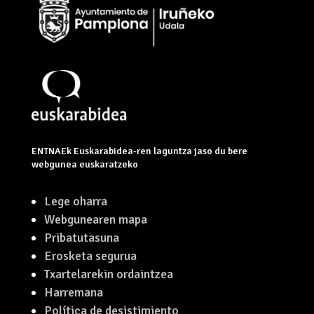
ENTNAEk Euskarabidea-ren laguntza jaso du bere
webgunea euskaratzeko
Lege oharra
Webgunearen mapa
Pribatutasuna
Erosketa segurua
Txartelarekin ordaintzea
Harremana
Política de desistimiento