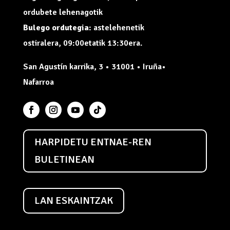
ordubete lehenagotik
Bulego ordutegia:
astelehenetik
ostiralera, 09:00etatik 13:30era.
San Agustín karrika, 3 • 31001 • Iruña•
Nafarroa
HARPIDETU ENTNAE-REN
BULETINEAN
LAN ESKAINTZAK