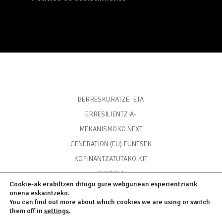
BERRESKURATZE- ETA
ERRESILIENTZIA-
MEKANISMOKO NEXT
GENERATION (EU) FUNTSEK
KOFINANTZATUTAKO KIT
DIGITALA
Cookie-ak erabiltzen ditugu gure webgunean esperientziarik
onena eskaintzeko.
You can find out more about which cookies we are using or switch
them off in
settings
.
Posta elektronikoa