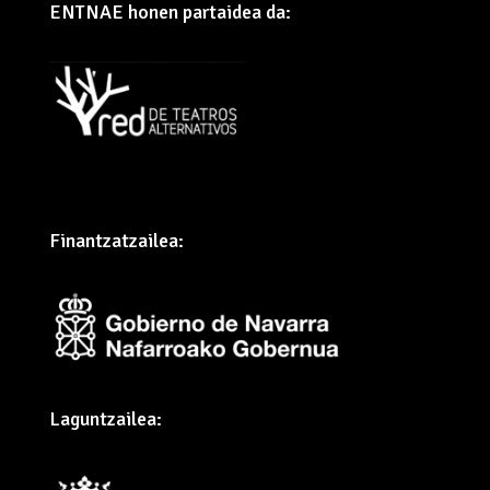
ENTNAE honen partaidea da:
Finantzatzailea:
Laguntzailea: