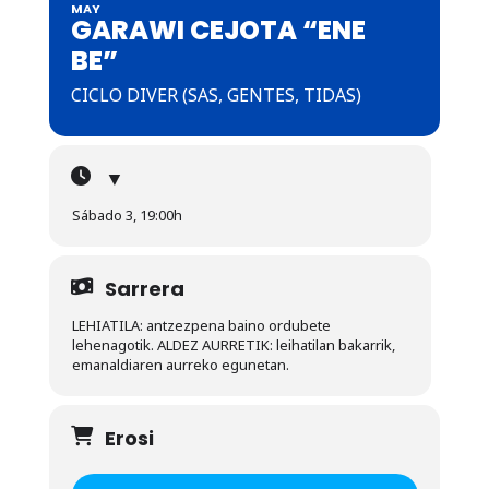
MAY
GARAWI CEJOTA “ENE
BE”
CICLO DIVER (SAS, GENTES, TIDAS)
▼
Sábado 3, 19:00h
Sarrera
LEHIATILA: antzezpena baino ordubete
lehenagotik. ALDEZ AURRETIK: leihatilan bakarrik,
emanaldiaren aurreko egunetan.
Erosi