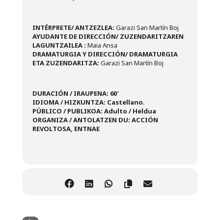
INTÉRPRETE/ ANTZEZLEA:
Garazi San Martín Boj
AYUDANTE DE DIRECCIÓN/ ZUZENDARITZAREN
LAGUNTZAILEA :
Maia Ansa
DRAMATURGIA Y DIRECCIÓN/ DRAMATURGIA
ETA ZUZENDARITZA:
Garazi San Martín Boj
DURACIÓN / IRAUPENA: 60′
IDIOMA / HIZKUNTZA: Castellano.
PÚBLICO / PUBLIKOA: Adulto / Heldua
ORGANIZA / ANTOLATZEN DU: ACCIÓN
REVOLTOSA, ENTNAE