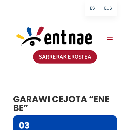
ES
EUS
SARRERAK EROSTEA
GARAWI CEJOTA “ENE
BE”
03