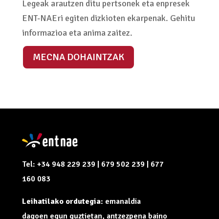
Legeak arautzen ditu pertsonek eta enpresek
ENT-NAEri egiten dizkioten ekarpenak. Gehitu
informazioa eta anima zaitez.
MECNA DOHAINTZAK
Tel: +34 948 229 239 | 679 502 239 | 677
160 083
Leihatilako ordutegia:
emanaldia
dagoen egun guztietan, antzezpena baino