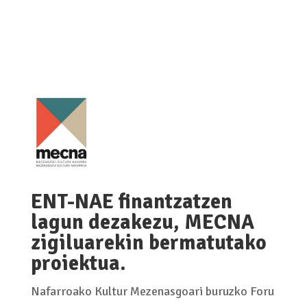
ENT-NAE finantzatzen
lagun dezakezu, MECNA
zigiluarekin bermatutako
proiektua.
Nafarroako Kultur Mezenasgoari buruzko Foru