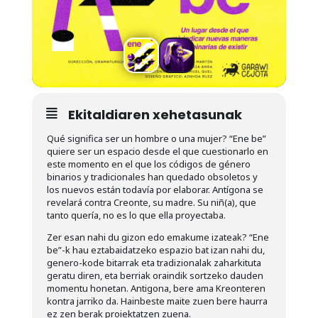
Ekitaldiaren xehetasunak
Qué significa ser un hombre o una mujer? “Ene be”
quiere ser un espacio desde el que cuestionarlo en
este momento en el que los códigos de género
binarios y tradicionales han quedado obsoletos y
los nuevos están todavía por elaborar. Antígona se
revelará contra Creonte, su madre. Su niñ(a), que
tanto quería, no es lo que ella proyectaba.
Zer esan nahi du gizon edo emakume izateak? “Ene
be”-k hau eztabaidatzeko espazio bat izan nahi du,
genero-kode bitarrak eta tradizionalak zaharkituta
geratu diren, eta berriak oraindik sortzeko dauden
momentu honetan. Antigona, bere ama Kreonteren
kontra jarriko da. Hainbeste maite zuen bere haurra
ez zen berak proiektatzen zuena.