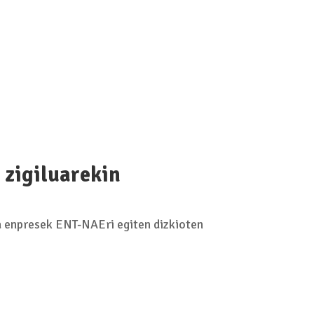
zigiluarekin
 enpresek ENT-NAEri egiten dizkioten