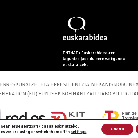
ENTNAEk Euskarabidea-ren
laguntza jaso du bere webgunea
euskaratzeko
ERRESKURATZE- ETA ERRESILIENTZIA-MEKANISMOKO NE
ENERATION (EU) FUNTSEK KOFINANTZATUTAKO KIT DIGITA
unean esperientziarik onena eskaintzeko.
Onartu
es we are using or switch them off in
settings
.