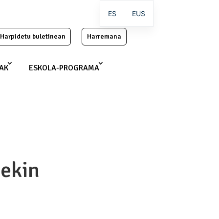
ES
EUS
Harpidetu buletinean
Harremana
IAK
ESKOLA-PROGRAMA
lekin