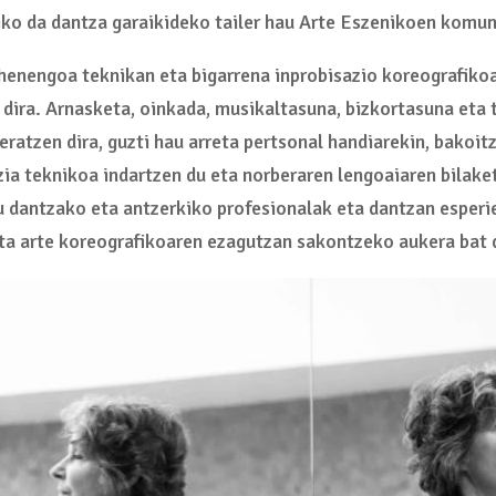
ko da dantza garaikideko tailer hau Arte Eszenikoen komun
lehenengoa teknikan eta bigarrena inprobisazio koreografiko
 dira. Arnasketa, oinkada, musikaltasuna, bizkortasuna eta
ratzen dira, guzti hau arreta pertsonal handiarekin, bakoit
zia teknikoa indartzen du eta norberaren lengoaiaren bilake
au dantzako eta antzerkiko profesionalak eta dantzan esperi
 eta arte koreografikoaren ezagutzan sakontzeko aukera bat 