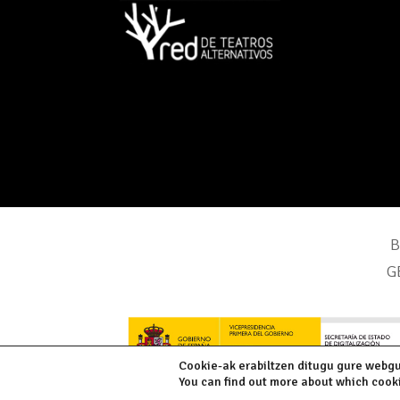
B
G
Cookie-ak erabiltzen ditugu gure webg
You can find out more about which cooki