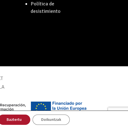
Política de
desistimiento
XT
LA
Baztertu
Doikuntzak