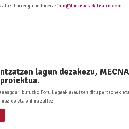
skatuz, hurrengo helbidera:
info@laescueladeteatro.com
ntzatzen lagun dezakezu, MECNA 
proiektua.
nasgoari buruzko Foru Legeak arautzen ditu pertsonek eta
rmazioa eta anima zaitez.