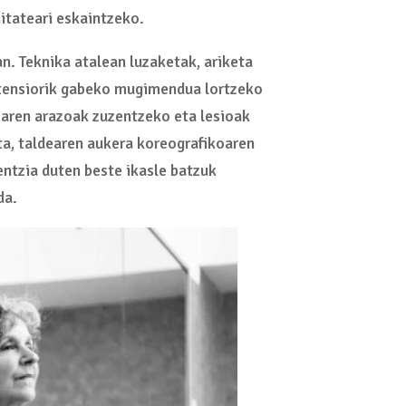
itateari eskaintzeko.
an. Teknika atalean luzaketak, ariketa
 tensiorik gabeko mugimendua lortzeko
zaren arazoak zuzentzeko eta lesioak
ta, taldearen aukera koreografikoaren
entzia duten beste ikasle batzuk
da.