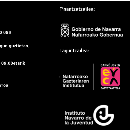
Finantzatzailea:
60 083
gun guztietan,
Laguntzailea:
, 09:00etatik
rroa