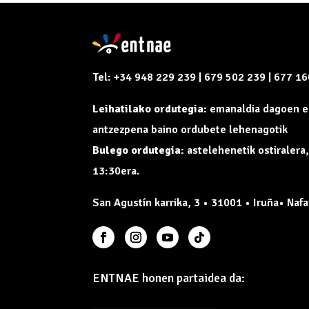
Tel: +34 948 229 239 | 679 502 239 | 677 1
Leihatilako ordutegia:
emanaldia dagoen e
antzezpena baino ordubete lehenagotik
Bulego ordutegia:
astelehenetik ostiralera
13:30era.
San Agustín karrika, 3 • 31001 • Iruña• Nafa
ENTNAE honen partaidea da: