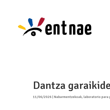
Dantza garaikide
11/06/2026
|
Nabarmentzekoak
,
laboratorio para