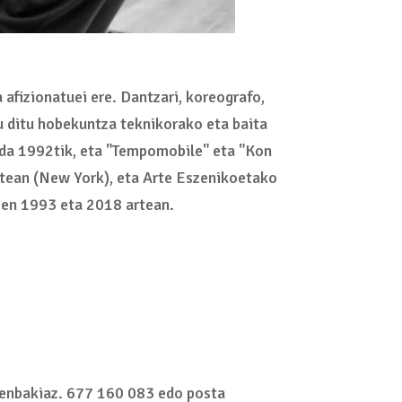
afizionatuei ere. Dantzari, koreografo,
tu ditu hobekuntza teknikorako eta baita
i da 1992tik, eta "Tempomobile" eta "Kon
atean (New York), eta Arte Eszenikoetako
 zen 1993 eta 2018 artean.
 zenbakiaz. 677 160 083 edo posta