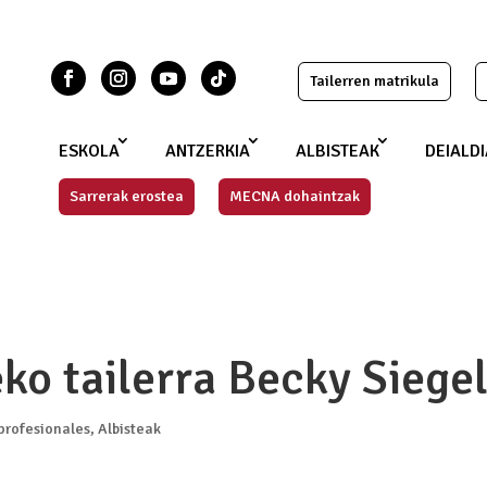
Tailerren matrikula
ESKOLA
ANTZERKIA
ALBISTEAK
DEIALD
Sarrerak erostea
MECNA dohaintzak
ko tailerra Becky Siege
 profesionales
,
Albisteak