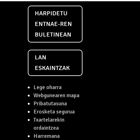
HARPIDETU
ENTNAE-REN
BULETINEAN
LAN
ESKAINTZAK
Lege oharra
Webgunearen mapa
Pribatutasuna
Erosketa segurua
Txartelarekin
ordaintzea
Harremana