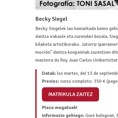
Becky Siegel
Becky Siegelek lau hamarkada baino gehia
dantza irakasle eta zuzendari bezala, Sie
bilaketa artistikorako. Jatorriz iparram
moción" dantza konpainiak zuzentzen dit
masterra du Rey Juan Carlos Unibertsitat
Datak:
los martes, del 15 de septiembr
Precios:
curso completo: 350 € (pago 
MATRIKULA ZAITEZ
Plaza mugatuak!
informazio gehiago:
Gure bulegoan, S