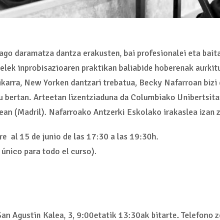
go daramatza dantza erakusten, bai profesionalei eta baita 
gelek inprobisazioaren praktikan baliabide hoberenak aurki
erikarra, New Yorken dantzari trebatua, Becky Nafarroan biz
u bertan. Arteetan lizentziaduna da Columbiako Unibertsit
ean (Madril). Nafarroako Antzerki Eskolako irakaslea izan
e al 15 de junio de las 17:30 a las 19:30h.
único para todo el curso).
an Agustin Kalea, 3, 9:00etatik 13:30ak bitarte. Telefono