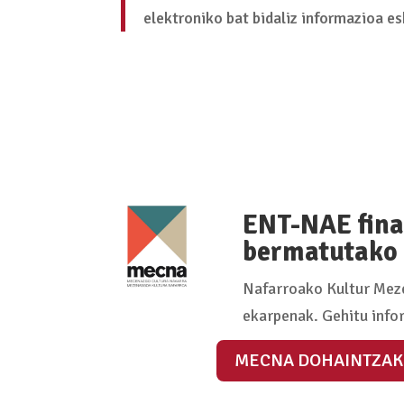
elektroniko bat bidaliz informazioa e
ENT-NAE fina
bermatutako 
Nafarroako Kultur Meze
ekarpenak. Gehitu info
MECNA DOHAINTZAK