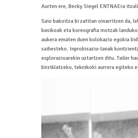
Aurten ere, Becky Siegel ENTNAEra itzuli
Saio bakoitza bi zatitan oinarritzen da, 
basikoak eta koreografia motzak landuko
aukera ematen duen kolokazio egokia bide
saihesteko. Inprobisazio-lanak kontzient
esplorazioarekin uztartzen ditu. Tailer h
birziklatzeko, teknikoki aurrera egiteko