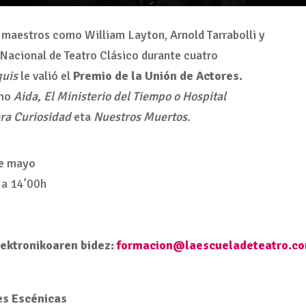
 maestros como William Layton, Arnold Tarrabolli y
Nacional de Teatro Clásico durante cuatro
quis
le valió el
Premio de la Unión de Actores.
omo
Aida, El Ministerio del Tiempo o Hospital
a Curiosidad
eta
Nuestros Muertos
.
de mayo
h a 14’00h
lektronikoaren bidez:
formacion@laescueladeteatro.
c
es Escénicas