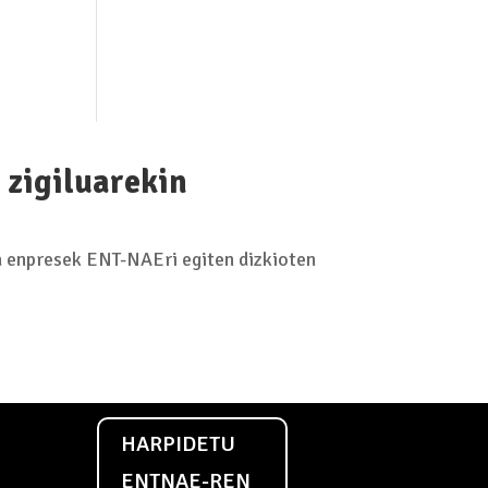
zigiluarekin
 enpresek ENT-NAEri egiten dizkioten
HARPIDETU
ENTNAE-REN