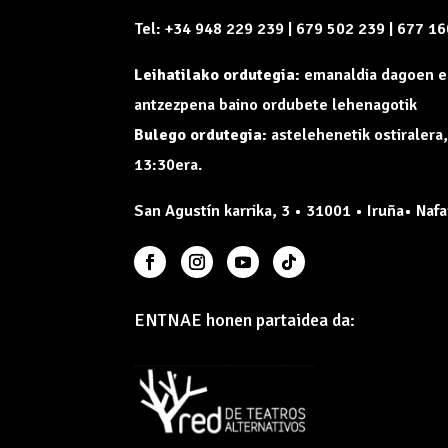
Tel: +34 948 229 239 | 679 502 239 | 677 1
Leihatilako ordutegia:
emanaldia dagoen e
antzezpena baino ordubete lehenagotik
Bulego ordutegia:
astelehenetik ostiralera
13:30era.
San Agustín karrika, 3 • 31001 • Iruña• Nafa
ENTNAE honen partaidea da: