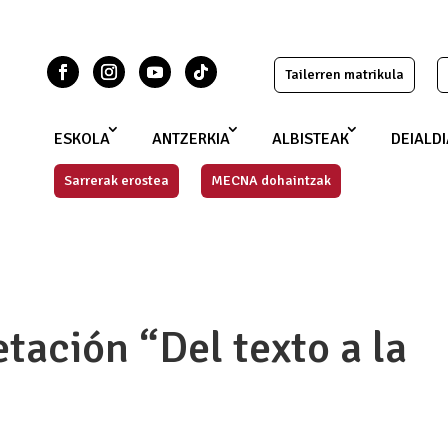
Tailerren matrikula
ESKOLA
ANTZERKIA
ALBISTEAK
DEIALD
Sarrerak erostea
MECNA dohaintzak
etación “Del texto a la