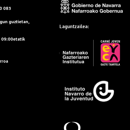
60 083
gun guztietan,
Laguntzailea:
, 09:00etatik
rroa