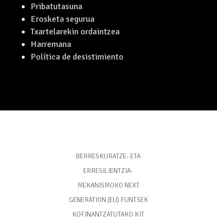
ENTNAEk Euskarabidea-ren laguntza jaso du bere
webgunea euskaratzeko
Lege oharra
Webgunearen mapa
Pribatutasuna
Erosketa segurua
Txartelarekin ordaintzea
Harremana
Política de desistimiento