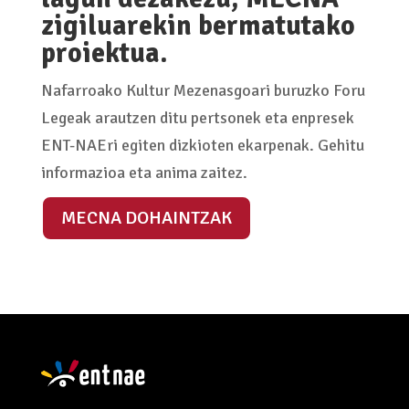
ENT-NAE finantzatzen
lagun dezakezu, MECNA
zigiluarekin bermatutako
proiektua.
Nafarroako Kultur Mezenasgoari buruzko Foru
Legeak arautzen ditu pertsonek eta enpresek
ENT-NAEri egiten dizkioten ekarpenak. Gehitu
informazioa eta anima zaitez.
MECNA DOHAINTZAK