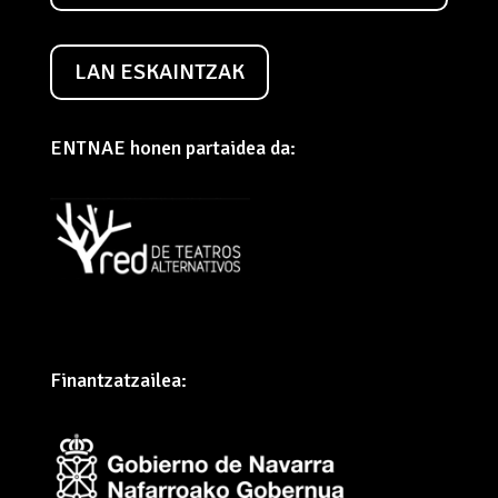
Nafarroa
HARPIDETU ENTNAE-REN
BULETINEAN
LAN ESKAINTZAK
ENTNAE honen partaidea da: