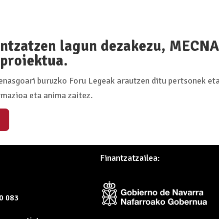
ntzatzen lagun dezakezu, MECNA 
proiektua.
nasgoari buruzko Foru Legeak arautzen ditu pertsonek eta
rmazioa eta anima zaitez.
Finantzatzailea:
60 083