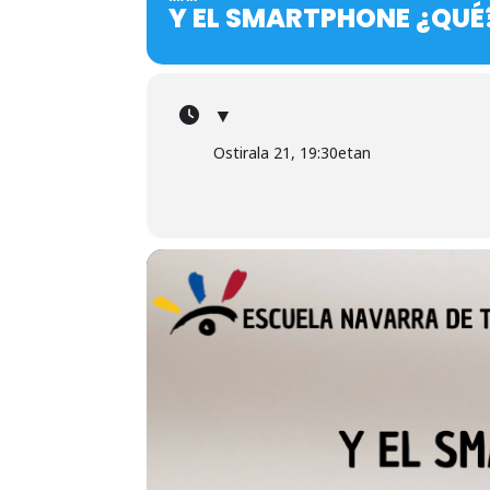
Y EL SMARTPHONE ¿QUÉ
▼
Ostirala 21, 19:30etan