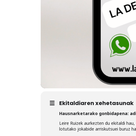
Ekitaldiaren xehetasunak
Hausnarketarako gonbidapena: adi
Leire Ruizek aurkezten du ekitaldi hau
lotutako jokabide arriskutsuei buruz h