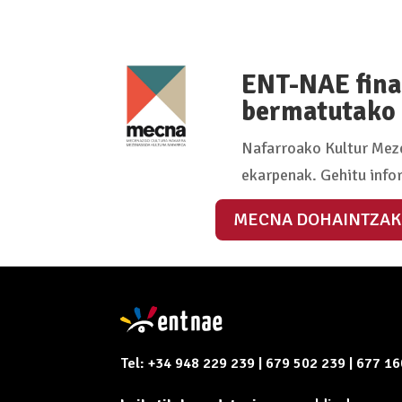
ENT-NAE fina
bermatutako 
Nafarroako Kultur Meze
ekarpenak. Gehitu info
MECNA DOHAINTZAK
Tel: +34 948 229 239 | 679 502 239 | 677 1