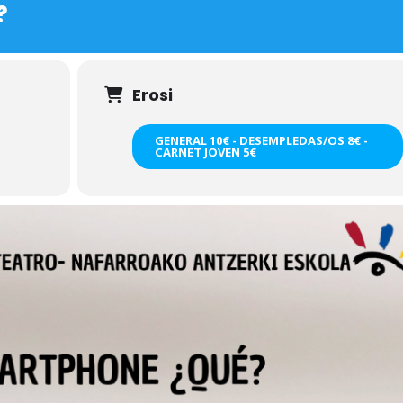
?
Erosi
GENERAL 10€ - DESEMPLEDAS/OS 8€ -
CARNET JOVEN 5€