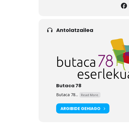
Antolatzailea
Butaca 78
Butaca 78...
Read More.
ARGIBIDE GEHIAGO