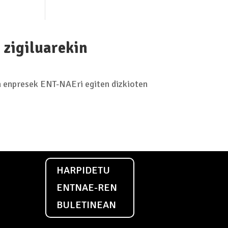
zigiluarekin
 enpresek ENT-NAEri egiten dizkioten
HARPIDETU
ENTNAE-REN
BULETINEAN