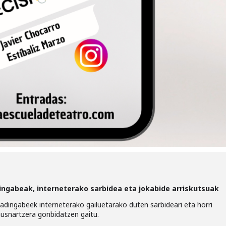
ngabeak, interneterako sarbidea eta jokabide arriskutsuak
, adingabeek interneterako gailuetarako duten sarbideari eta horri
ausnartzera gonbidatzen gaitu.