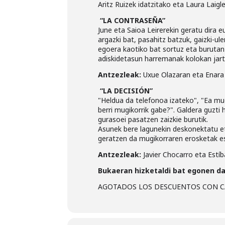
Aritz Ruizek idatzitako eta Laura Laig
“LA CONTRASEÑA”
June eta Saioa Leirerekin geratu dira 
argazki bat, pasahitz batzuk, gaizki-u
egoera kaotiko bat sortuz eta burutan
adiskidetasun harremanak kolokan jartz
Antzezleak:
Uxue Olazaran eta Enara
“LA DECISIÓN”
"Heldua da telefonoa izateko", "Ea mug
berri mugikorrik gabe?". Galdera guzt
gurasoei pasatzen zaizkie burutik.
Asunek bere lagunekin deskonektatu e
geratzen da mugikorraren erosketak es
Antzezleak:
Javier Chocarro eta Estíb
Bukaeran hizketaldi bat egonen da
AGOTADOS LOS DESCUENTOS CON C