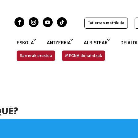
Tailerren matrikula
ESKOLA
ANTZERKIA
ALBISTEAK
DEIALD
Sarrerak erostea
MECNA dohaintzak
QUÉ?