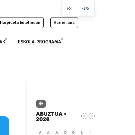
ES
EUS
Harpidetu buletinean
Harremana
IAK
ESKOLA-PROGRAMA
ABUZTUA •
2026