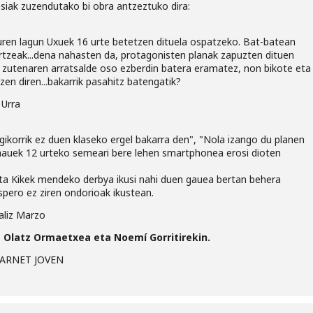
lesiak zuzendutako bi obra antzeztuko dira:
euren lagun Uxuek 16 urte betetzen dituela ospatzeko. Bat-batean
lertzeak...dena nahasten da, protagonisten planak zapuzten dituen
 zutenaren arratsalde oso ezberdin batera eramatez, non bikote eta
en diren...bakarrik pasahitz batengatik?
 Urra
ikorrik ez duen klaseko ergel bakarra den", "Nola izango du planen
i hauek 12 urteko semeari bere lehen smartphonea erosi dioten
ta Kikek mendeko derbya ikusi nahi duen gauea bertan behera
pero ez ziren ondorioak ikustean.
aliz Marzo
 Olatz Ormaetxea eta Noemí Gorritirekin.
ARNET JOVEN