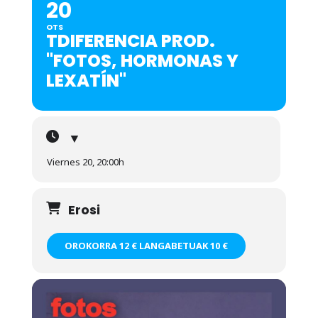
20
OTS
TDIFERENCIA PROD.
"FOTOS, HORMONAS Y
LEXATÍN"
▼
Viernes 20, 20:00h
Erosi
OROKORRA 12 € LANGABETUAK 10 €