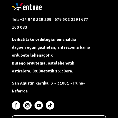
Tel: +34 948 229 239 | 679 502 239 | 677
160 083
Leihatilako ordutegia:
emanaldia
dagoen egun guztietan, antzezpena baino
ordubete lehenagotik
Bulego ordutegia:
astelehenetik
ostiralera, 09:00etatik 13:30era.
San Agustín karrika, 3 • 31001 • Iruña•
Nafarroa