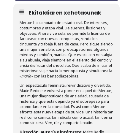
Ekitaldiaren xehetasunak
Mertxe ha cambiado de estado civil. De intereses,
costumbres y etapa vital. De sueños, ilusiones y
objetivos. Ahora vive sola, se permite la licencia de
fantasear con nuevas conquistas, ronda los
cincuenta y trabaja fuera de casa. Pero sigue siendo
una mujer sensible, con preocupaciones, algunos
miedos y, también, manías. Que evoca con nostalgia
a su abuela, viaja siempre en el asiento del centro y
ansía disfrutar del chocolate. Que acaba de iniciar el
misterioso viaje hacia la menopausia y simultanea la
«maría»
con las benzodiazepinas.
Un espectáculo feminista, reivindicativo y divertido.
Maite Redin se volverá a poner en la piel de Mertxe,
una mujer diagnosticada de ansiedad, acusada de
histérica y que está dejando ya el sobrepeso para
acomodarse en la obesidad. Es así como Mertxe
afronta esta nueva etapa de su vida. Una historia tan
real como cómica, tan ridícula como actual, tan tierna
como sincera. Ven, ríe y comparte lexatín.
Dirección, autoría e intérprete
: Maite Redín