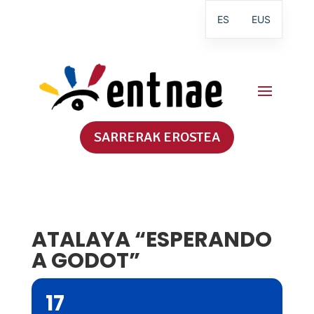
ES
EUS
SARRERAK EROSTEA
ATALAYA “ESPERANDO
A GODOT”
17