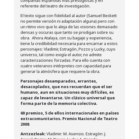
compañías españolas más prestigiosas y en
referente del teatro de investigación.
El texto sigue con fidelidad al autor (Samuel Beckett
no permite versión ni adaptación alguna) pero con
un ritmo vivo que lo aleja de las visiones demasiado
densas y oscuras que tanto se prodigan sobre su
obra. Ahora Atalaya, con su bagaje y experiencia,
tiene la credibilidad necesaria para encarnar a estos
personajes: Vladimir, Estragón, Pozzo y Lucky, cuyo
universo, tal como exigía el autor, no admite
caracterizaciones forzadas. Para ello cuenta con
cuatro veteranos intérpretes con capacidad para
generar la atmósfera que requiere la obra.
Personajes desamparados, errantes,
desacoplados, que nos recuerdan que el ser
humano, aun en situaciones muy difíciles, es
capaz de levantarse. Un clásico universal que
forma parte de la memoria colectiva.
60 premios, 5 de ellos internacionales en países
extracomunitarios. Premio Nacional de Teatro
2008
Antzezleak:
Vladimir: M. Asensio. Estragón: J.