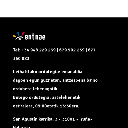
Tel: +34 948 229 239 | 679 502 239 | 677
160 083
Leihatilako ordutegia:
emanaldia
dagoen egun guztietan, antzezpena baino
ordubete lehenagotik
Bulego ordutegia:
astelehenetik
ostiralera, 09:00etatik 13:30era.
San Agustín karrika, 3 • 31001 • Iruña•
Nafarroa