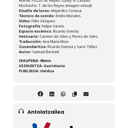
Arenal. Pozzo: M. Reyes. Lucky: A. Casado.
Muchacho: T. de los Reyes (imagen virtual)
Diseño de luces:
Alejandro Conesa.
Técnico de sonido:
Emilio Morales.
Video
: Félix Vázquez.
Fotografía
: Felipe Varela.
Espacio escénico
: Ricardo Iniesta.
Vestuario:
Carmen de Giles y Flores de Giles.
Traducción:
Ana María Moix.
Zuzendaritza:
Ricardo Iniesta y Sario Téllez.
Autor:
Samuel Beckett.
IRAUPENA: 90min
HIZKUNTZA: Gaztelania
PUBLIKOA: Heldua
Antolatzailea