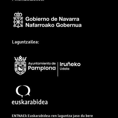
Laguntzailea:
ENTNAEk Euskarabidea-ren laguntza jaso du bere