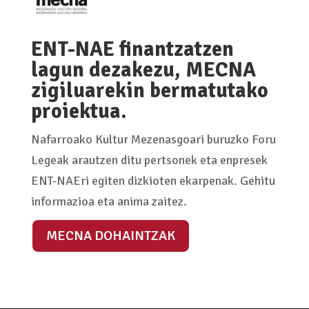
ENT-NAE finantzatzen
lagun dezakezu, MECNA
zigiluarekin bermatutako
proiektua.
Nafarroako Kultur Mezenasgoari buruzko Foru
Legeak arautzen ditu pertsonek eta enpresek
ENT-NAEri egiten dizkioten ekarpenak. Gehitu
informazioa eta anima zaitez.
MECNA DOHAINTZAK