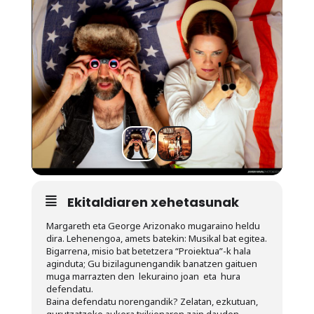
Ekitaldiaren xehetasunak
Margareth eta George Arizonako mugaraino heldu
dira. Lehenengoa, amets batekin: Musikal bat egitea.
Bigarrena, misio bat betetzera “Proiektua”-k hala
aginduta; Gu bizilagunengandik banatzen gaituen
muga marrazten den lekuraino joan eta hura
defendatu.
Baina defendatu norengandik? Zelatan, ezkutuan,