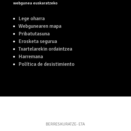
webgunea euskaratzeko
Lege oharra
Webgunearen mapa
Pribatutasuna
Erosketa segurua
Txartelarekin ordaintzea
Harremana
Política de desistimiento
BERRESKURATZE- ETA