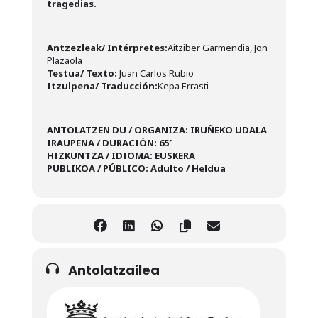
tragedias.
Antzezleak/ Intérpretes:
Aitziber Garmendia, Jon
Plazaola
Testua/ Texto:
Juan Carlos Rubio
Itzulpena/ Traducción:
Kepa Errasti
ANTOLATZEN DU / ORGANIZA: IRUÑEKO UDALA
IRAUPENA / DURACIÓN: 65′
HIZKUNTZA / IDIOMA: EUSKERA
PUBLIKOA / PÚBLICO: Adulto / Heldua
Antolatzailea