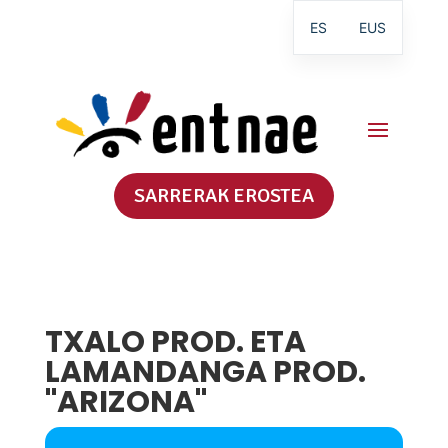
ES
EUS
SARRERAK EROSTEA
TXALO PROD. ETA
LAMANDANGA PROD.
"ARIZONA"