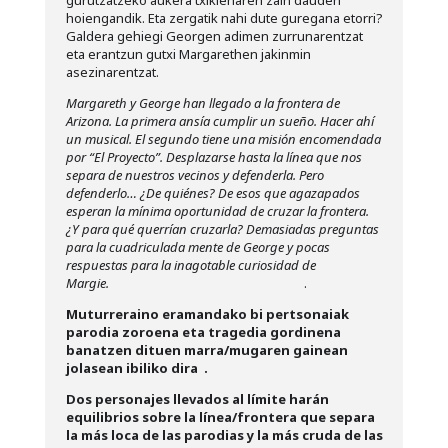
gurutzatzeko aukera txikienaren zain dauden
hoiengandik. Eta zergatik nahi dute guregana etorri?
Galdera gehiegi Georgen adimen zurrunarentzat
eta erantzun gutxi Margarethen jakinmin
asezinarentzat.
Margareth y George han llegado a la frontera de
Arizona. La primera ansía cumplir un sueño. Hacer ahí
un musical. El segundo tiene una misión encomendada
por “El Proyecto”. Desplazarse hasta la línea que nos
separa de nuestros vecinos y defenderla. Pero
defenderlo… ¿De quiénes? De esos que agazapados
esperan la mínima oportunidad de cruzar la frontera.
¿Y para qué querrían cruzarla? Demasiadas preguntas
para la cuadriculada mente de George y pocas
respuestas para la inagotable curiosidad de
Margie.
.
Muturreraino eramandako bi pertsonaiak
parodia zoroena eta tragedia gordinena
banatzen dituen marra/mugaren gainean
jolasean ibiliko dira .
Dos personajes llevados al límite harán
equilibrios sobre la línea/frontera que separa
la más loca de las parodias y la más cruda de las