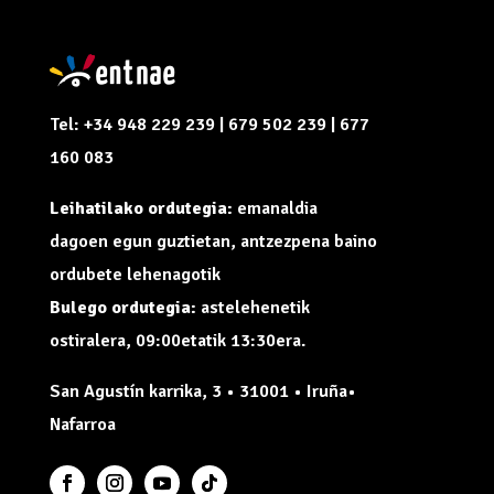
Tel: +34 948 229 239 | 679 502 239 | 677
160 083
Leihatilako ordutegia:
emanaldia
dagoen egun guztietan, antzezpena baino
ordubete lehenagotik
Bulego ordutegia:
astelehenetik
ostiralera, 09:00etatik 13:30era.
San Agustín karrika, 3 • 31001 • Iruña•
Nafarroa