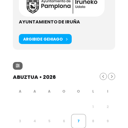
AYUNTAMIENTO DE IRUÑA
ARGIBIDE GEHIAGO
ABUZTUA • 2026
1
2
3
4
5
6
7
8
9