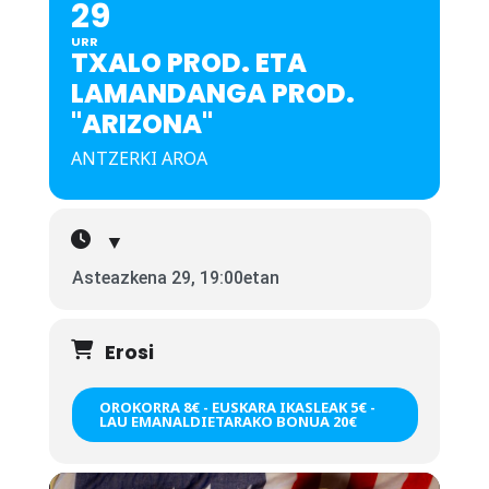
29
URR
TXALO PROD. ETA
LAMANDANGA PROD.
"ARIZONA"
ANTZERKI AROA
▼
Asteazkena
29
,
19:00etan
Erosi
OROKORRA 8€ - EUSKARA IKASLEAK 5€ -
LAU EMANALDIETARAKO BONUA 20€