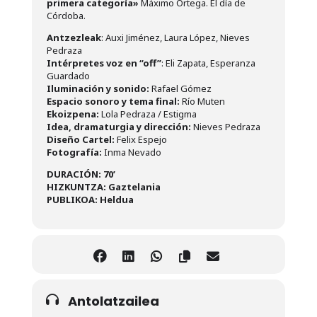
primera categoría»
Máximo Ortega. El día de
Córdoba.
Antzezleak
: Auxi Jiménez, Laura López, Nieves
Pedraza
Intérpretes voz en “off”
: Eli Zapata, Esperanza
Guardado
Iluminación y sonido:
Rafael Gómez
Espacio sonoro y tema final:
Río Muten
Ekoizpena:
Lola Pedraza / Estigma
Idea, dramaturgia y dirección:
Nieves Pedraza
Diseño Cartel:
Felix Espejo
Fotografía:
Inma Nevado
DURACIÓN: 70’
HIZKUNTZA: Gaztelania
PUBLIKOA: Heldua
Antolatzailea