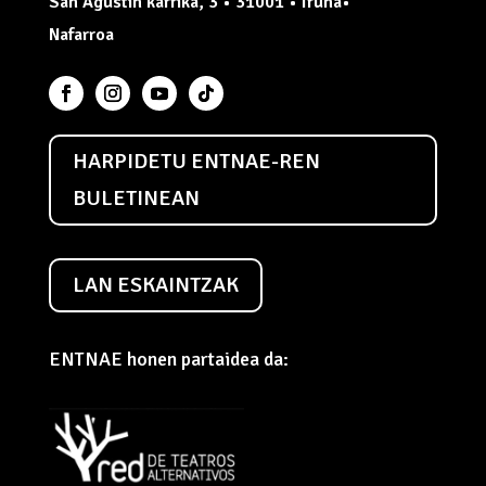
San Agustín karrika, 3 • 31001 • Iruña•
Nafarroa
HARPIDETU ENTNAE-REN
BULETINEAN
LAN ESKAINTZAK
ENTNAE honen partaidea da: