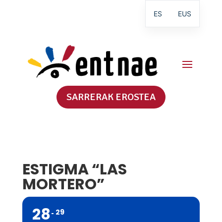
ES
EUS
SARRERAK EROSTEA
ESTIGMA “LAS
MORTERO”
28
29