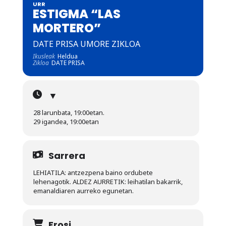
URR
ESTIGMA “LAS
MORTERO”
DATE PRISA UMORE ZIKLOA
Ikusleak
Heldua
Zikloa
DATE PRISA
▼
28 larunbata, 19:00etan.
29 igandea, 19:00etan
Sarrera
LEHIATILA: antzezpena baino ordubete
lehenagotik. ALDEZ AURRETIK: leihatilan bakarrik,
emanaldiaren aurreko egunetan.
Erosi