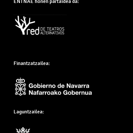
ENTNAE honen partaidea da:
Finantzatzailea:
Laguntzailea: