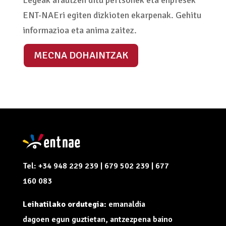
Legeak arautzen ditu pertsonek eta enpresek
ENT-NAEri egiten dizkioten ekarpenak. Gehitu
informazioa eta anima zaitez.
MECNA DOHAINTZAK
Tel: +34 948 229 239 | 679 502 239 | 677
160 083
Leihatilako ordutegia:
emanaldia
dagoen egun guztietan, antzezpena baino