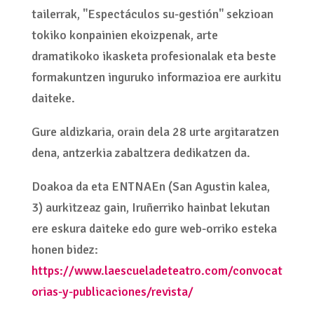
tailerrak, "Espectáculos su-gestión" sekzioan
tokiko konpainien ekoizpenak, arte
dramatikoko ikasketa profesionalak eta beste
formakuntzen inguruko informazioa ere aurkitu
daiteke.
Gure aldizkaria, orain dela 28 urte argitaratzen
dena, antzerkia zabaltzera dedikatzen da.
Doakoa da eta ENTNAEn (San Agustin kalea,
3) aurkitzeaz gain, Iruñerriko hainbat lekutan
ere eskura daiteke edo gure web-orriko esteka
honen bidez:
https://www.laescueladeteatro.com/convocat
orias-y-publicaciones/revista/