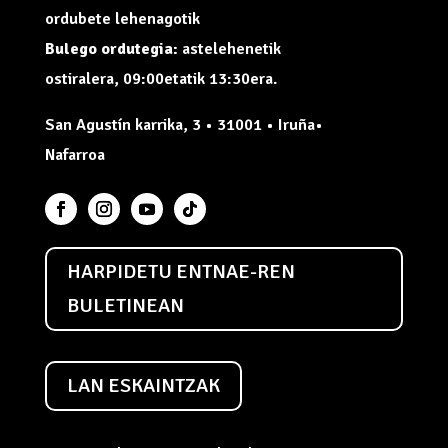
ordubete lehenagotik
Bulego ordutegia:
astelehenetik
ostiralera, 09:00etatik 13:30era.
San Agustín karrika, 3 • 31001 • Iruña•
Nafarroa
HARPIDETU ENTNAE-REN
BULETINEAN
LAN ESKAINTZAK