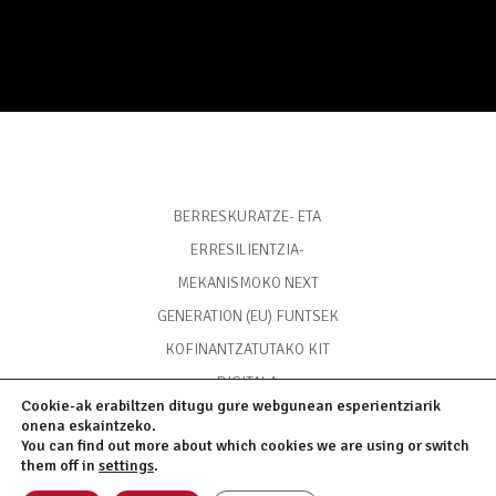
BERRESKURATZE- ETA
ERRESILIENTZIA-
MEKANISMOKO NEXT
GENERATION (EU) FUNTSEK
KOFINANTZATUTAKO KIT
DIGITALA
Cookie-ak erabiltzen ditugu gure webgunean esperientziarik
onena eskaintzeko.
You can find out more about which cookies we are using or switch
them off in
settings
.
Posta elektronikoa