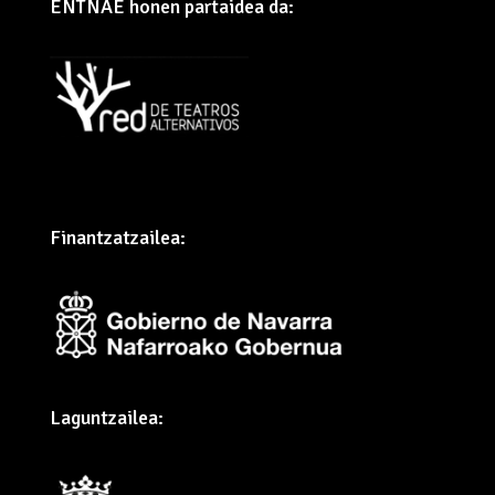
ENTNAE honen partaidea da:
Finantzatzailea:
Laguntzailea: