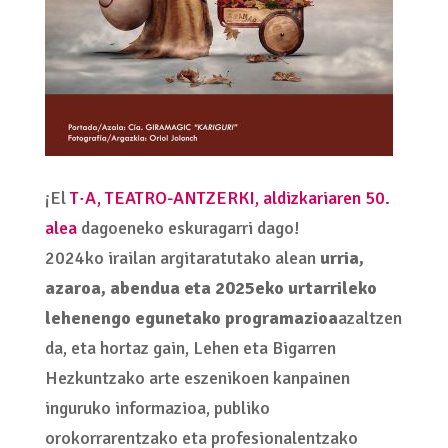
¡El
T·A, TEATRO-ANTZERKI, aldizkariaren 50.
alea
dagoeneko eskuragarri dago!
2024ko irailan argitaratutako alean
urria,
azaroa, abendua eta 2025eko urtarrileko
lehenengo egunetako programazioa
azaltzen
da, eta hortaz gain, Lehen eta Bigarren
Hezkuntzako arte eszenikoen kanpainen
inguruko informazioa, publiko
orokorrarentzako eta profesionalentzako