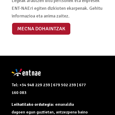
Legeak arautzen ditu pertsonek eta enpresek
ENT-NAEri egiten dizkioten ekarpenak. Gehitu
informazioa eta anima zaitez.
MECNA DOHAINTZAK
Tel: +34 948 229 239 | 679 502 239 | 677
160 083
Leihatilako ordutegia:
emanaldia
dagoen egun guztietan, antzezpena baino