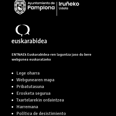
ENTNAEk Euskarabidea-ren laguntza jaso du bere
webgunea euskaratzeko
Lege oharra
Webgunearen mapa
Pribatutasuna
Erosketa segurua
Txartelarekin ordaintzea
Harremana
Política de desistimiento