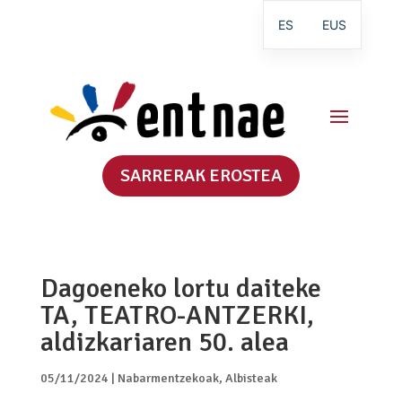
ES
EUS
SARRERAK EROSTEA
Dagoeneko lortu daiteke
TA, TEATRO-ANTZERKI,
aldizkariaren 50. alea
05/11/2024
|
Nabarmentzekoak
,
Albisteak