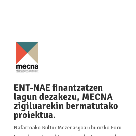
ENT-NAE finantzatzen
lagun dezakezu, MECNA
zigiluarekin bermatutako
proiektua.
Nafarroako Kultur Mezenasgoari buruzko Foru